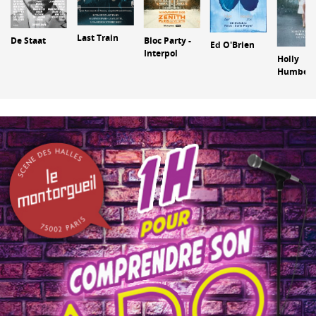
Last Train
Bloc Party -
De Staat
Ed O'Brien
Interpol
Holly
Humbers