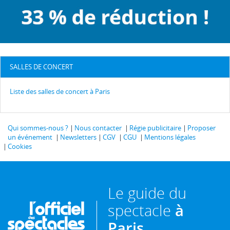
SALLES DE CONCERT
Liste des salles de concert à Paris
Qui sommes-nous ?
Nous contacter
Régie publicitaire
Proposer
un événement
Newsletters
CGV
CGU
Mentions légales
Cookies
Le guide du
spectacle
à
Paris