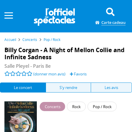
Panneau de gestion des cookies
Carte cadeau
Accueil
Concerts
Pop / Rock
Billy Corgan - A Night of Mellon Collie and
Infinite Sadness
Salle Pleyel
- Paris 8e
(donner mon avis)
Favoris
Le concert
S'y rendre
Les avis
Concerts
Rock
Pop / Rock