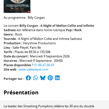
Au programme :
Billy Corgan
.
Le concert
Billy Corgan - A Night of Mellon Collie and Infinite
Sadness
est référencé dans notre rubrique
Pop / Rock
.
Genre :
Rock
Tournée :
A Night of Mellon Collie and Infinite Sadness
Production :
Veryshow Productions
Lieu :
Salle Pleyel
, Paris 8e
Tarifs :
Places de 89,50 à 133,50€.
Date du concert :
Mercredi 9 Septembre 2026
Horaires :
Mercredi 9 Septembre : 20h00
Places disponibles
?
01.86.47.68.43
Site web
:
www.sallepleyel.com
Partager sur :
Présentation
Le leader des Smashing Pumpkins célèbre les 30 ans du double