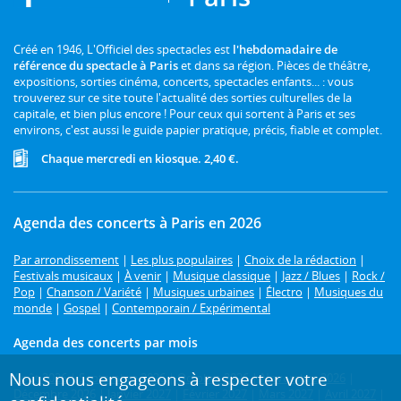
Créé en 1946, L'Officiel des spectacles est
l'hebdomadaire de
référence du spectacle à Paris
et dans sa région. Pièces de théâtre,
expositions, sorties cinéma, concerts, spectacles enfants... : vous
trouverez sur ce site toute l'actualité des sorties culturelles de la
capitale, et bien plus encore ! Pour ceux qui sortent à Paris et ses
environs, c'est aussi le guide papier pratique, précis, fiable et complet.
Chaque mercredi en kiosque. 2,40 €.
Agenda des concerts à Paris en 2026
Par arrondissement
|
Les plus populaires
|
Choix de la rédaction
|
Festivals musicaux
|
À venir
|
Musique classique
|
Jazz / Blues
|
Rock /
Pop
|
Chanson / Variété
|
Musiques urbaines
|
Électro
|
Musiques du
monde
|
Gospel
|
Contemporain / Expérimental
Agenda des concerts par mois
Nous nous engageons à respecter votre
Août 2026
|
Septembre 2026
|
Octobre 2026
|
Novembre 2026
|
Décembre 2026
|
Janvier 2027
|
Février 2027
|
Mars 2027
|
Avril 2027
|