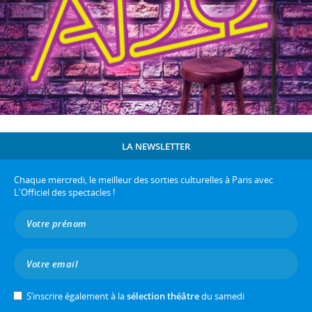
LA NEWSLETTER
Chaque mercredi, le meilleur des sorties culturelles à Paris avec
L'Officiel des spectacles !
S’inscrire également à la
sélection théâtre
du samedi