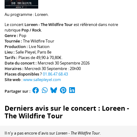
Au programme :
Loreen
.
Le concert
Loreen - The Wildfire Tour
est référencé dans notre
rubrique
Pop / Rock
.
Genre :
Pop
Tournée :
The Wildfire Tour
Production :
Live Nation
Lieu :
Salle Pleyel
, Paris 8e
Tarifs :
Places de 49,90 à 70,80€.
Date du concert :
Mercredi 30 Septembre 2026
Horaires :
Mercredi 30 Septembre : 20h00
Places disponibles
?
01.86.47.68.43
Site web
:
www.sallepleyel.com
Partager sur :
Derniers avis sur le concert : Loreen -
The Wildfire Tour
Il n'y a pas encore d'avis sur
Loreen - The Wildfire Tour
.