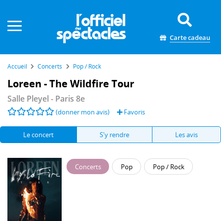
Panneau de gestion des cookies
Carte cadeau
Accueil
Concerts
Pop / Rock
Loreen - The Wildfire Tour
Salle Pleyel
- Paris 8e
(donner mon avis)
Favoris
Le concert
S'y rendre
Les avis
Concerts
Pop
Pop / Rock