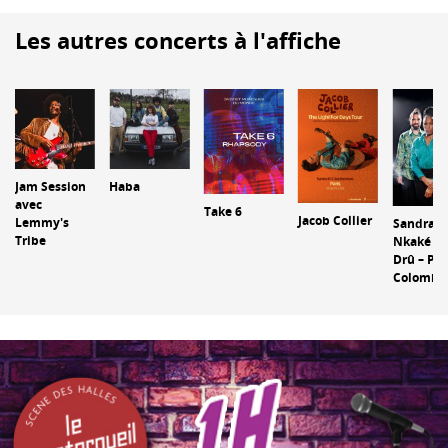
Les autres concerts à l'affiche
Jam Session
Haba
avec
Take 6
Jacob Collier
Lemmy's
Sandra
Tribe
Nkaké – J
Drû – Pau
Colomb