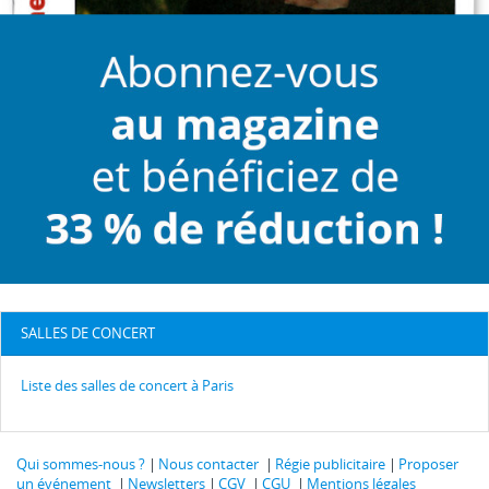
SALLES DE CONCERT
Liste des salles de concert à Paris
Qui sommes-nous ?
Nous contacter
Régie publicitaire
Proposer
un événement
Newsletters
CGV
CGU
Mentions légales