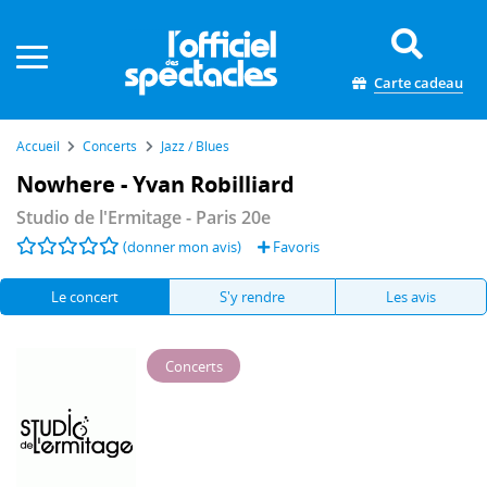
Panneau de gestion des cookies
Carte cadeau
Accueil
Concerts
Jazz / Blues
Nowhere - Yvan Robilliard
Studio de l'Ermitage
- Paris 20e
(donner mon avis)
Favoris
Le concert
S'y rendre
Les avis
Concerts