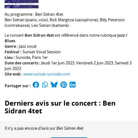
Au programme :
Ben Sidran
4tet.
Ben Sidran
(piano, voix),
Rick Margitza
(saxophone),
Billy Peterson
(contrebasse),
Leo Sidran
(batterie).
Le concert
Ben Sidran 4tet
est référencé dans notre rubrique
Jazz /
Blues
.
Genre :
Jazz vocal
Festival :
Sunset Vocal Session
Lieu :
Sunside
, Paris 1er
Date des concerts :
Jeudi 1er Juin 2023, Vendredi 2 Juin 2023, Samedi 3
Juin 2023
Site web
:
www.sunset-sunside.com
Partager sur :
Derniers avis sur le concert : Ben
Sidran 4tet
Il n'y a pas encore d'avis sur
Ben Sidran 4tet
.