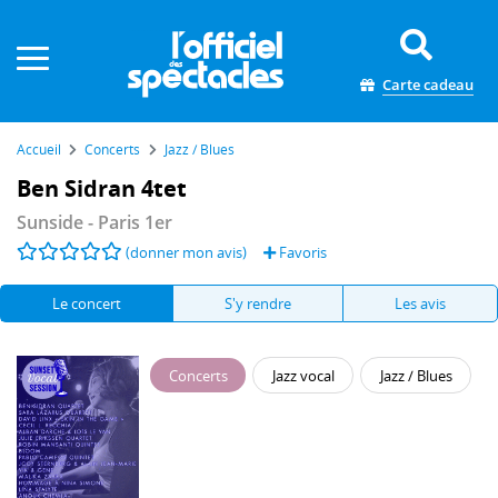
Panneau de gestion des cookies
Carte cadeau
Accueil
Concerts
Jazz / Blues
Ben Sidran 4tet
Sunside
- Paris 1er
(donner mon avis)
Favoris
Le concert
S'y rendre
Les avis
Concerts
Jazz vocal
Jazz / Blues