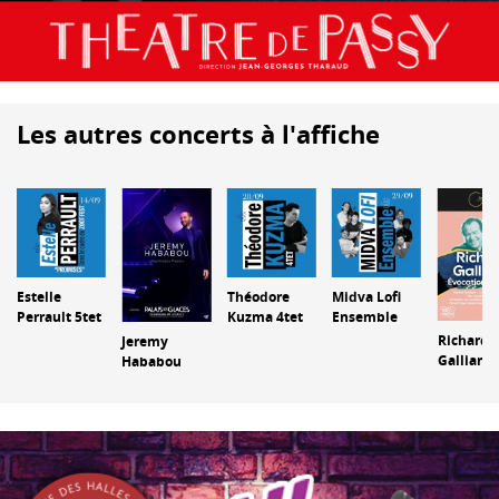
Les autres concerts à l'affiche
Estelle
Théodore
Midva Lofi
Perrault 5tet
Kuzma 4tet
Ensemble
Richard
Jeremy
Galliano
Hababou