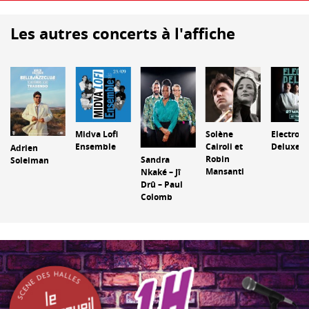
Les autres concerts à l'affiche
Midva Lofi
Solène
Electro
Ensemble
Cairoli et
Deluxe
Adrien
Robin
Sandra
Soleiman
Mansanti
Nkaké – Jî
Drû – Paul
Colomb