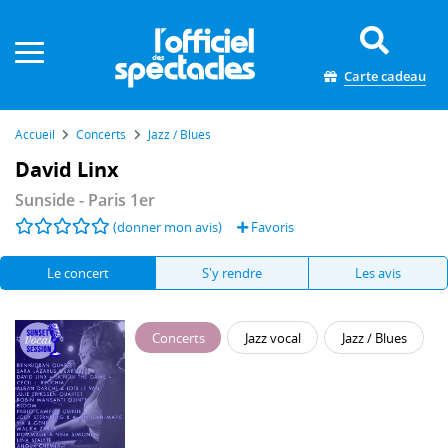
Panneau de gestion des cookies
Carte cadeau
Accueil
Concerts
Jazz / Blues
David Linx
Sunside
- Paris 1er
(donner mon avis)
Favoris
Le concert
S'y rendre
Les avis
Concerts
Jazz vocal
Jazz / Blues