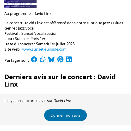
Au programme :
David Linx
.
Le concert
David Linx
est référencé dans notre rubrique
Jazz / Blues
.
Genre :
Jazz vocal
Festival :
Sunset Vocal Session
Lieu :
Sunside
, Paris 1er
Date du concert :
Samedi 1er Juillet 2023
Site web
:
www.sunset-sunside.com
Partager sur :
Derniers avis sur le concert : David
Linx
Il n'y a pas encore d'avis sur
David Linx
.
Donner mon avis