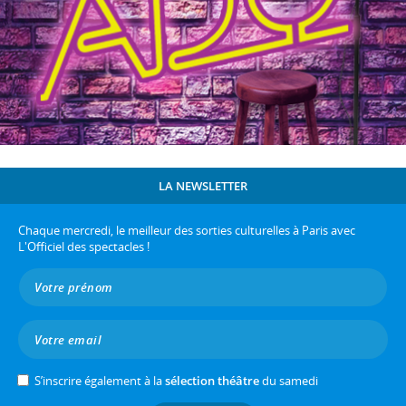
LA NEWSLETTER
Chaque mercredi, le meilleur des sorties culturelles à Paris avec
L'Officiel des spectacles !
S’inscrire également à la
sélection théâtre
du samedi