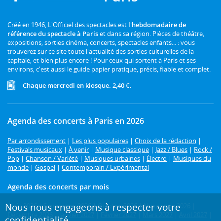
Créé en 1946, L'Officiel des spectacles est
l'hebdomadaire de
référence du spectacle à Paris
et dans sa région. Pièces de théâtre,
expositions, sorties cinéma, concerts, spectacles enfants... : vous
trouverez sur ce site toute l'actualité des sorties culturelles de la
capitale, et bien plus encore ! Pour ceux qui sortent à Paris et ses
environs, c'est aussi le guide papier pratique, précis, fiable et complet.
Chaque mercredi en kiosque. 2,40 €.
Agenda des concerts à Paris en 2026
Par arrondissement
|
Les plus populaires
|
Choix de la rédaction
|
Festivals musicaux
|
À venir
|
Musique classique
|
Jazz / Blues
|
Rock /
Pop
|
Chanson / Variété
|
Musiques urbaines
|
Électro
|
Musiques du
monde
|
Gospel
|
Contemporain / Expérimental
Agenda des concerts par mois
Nous nous engageons à respecter votre
Août 2026
|
Septembre 2026
|
Octobre 2026
|
Novembre 2026
|
Décembre 2026
|
Janvier 2027
|
Février 2027
|
Mars 2027
|
Avril 2027
|
confidentialité.