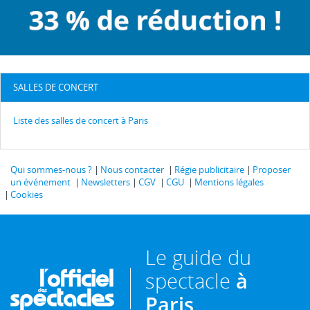
SALLES DE CONCERT
Liste des salles de concert à Paris
Qui sommes-nous ?
Nous contacter
Régie publicitaire
Proposer
un événement
Newsletters
CGV
CGU
Mentions légales
Cookies
Le guide du
spectacle
à
Paris