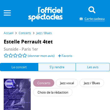
Panneau de gestion des cookies
Carte cadeau
Accueil
Concerts
Jazz / Blues
Estelle Perrault 4tet
Sunside
- Paris 1er
(donner mon avis)
Favoris
Le concert
S'y rendre
Les avis
Concerts
Jazz vocal
Jazz / Blues
Choix de la rédaction