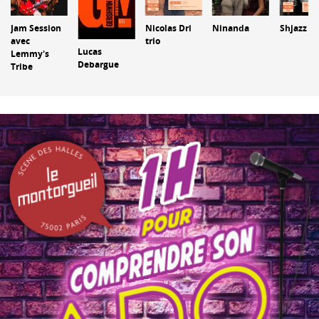
Jam Session
Nicolas Dri
Ninanda
Shjazz
avec
trio
Lucas
Lemmy's
Debargue
Tribe