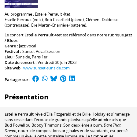
Au programme :
Estelle Perrault
4tet.
Estelle Perrault
(voix),
Rob Clearfield
(piano),
Clément Daldosso
(contrebasse),
Élie Martin-Charrière
(batterie).
Le concert
Estelle Perrault 4tet
est référencé dans notre rubrique
Jazz
/ Blues
.
Genre :
Jazz vocal
Festival :
Sunset Vocal Session
Lieu :
Sunside
, Paris 1er
Date du concert :
Vendredi 30 Juin 2023
Site web
:
www.sunset-sunside.com
Partager sur :
Présentation
Estelle Perrault
rêve d’Ella Fitzgerald et de Billie Holiday et s’immerge
sans cesse dans l’écoute de grands pianistes qu’elle admire tels que
Bud Powell ou Bobby Timmons. Son deuxième album,
Dare That
Dream
, nourri de compositions originales et de standards, est pensé
comme un éveil à cette nostalgie lumineuse. Le timbre et les