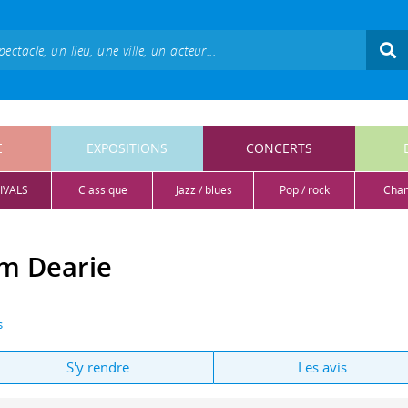
E
EXPOSITIONS
CONCERTS
IVALS
classique
jazz / blues
pop / rock
cha
m Dearie
s
S'y rendre
Les avis