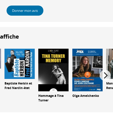
Donner mon avis
'affiche
Baptiste Herbin et
Mont
Fred Nardin 4tet
Ren
Hommage à Tina
Olga Amelchenko
Turner