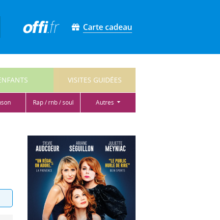
Carte cadeau
ENFANTS
VISITES GUIDÉES
nson
rap / rnb / soul
autres