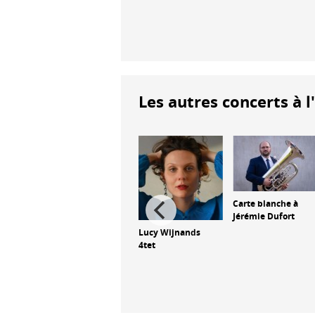
Les autres concerts à l
Carte blanche à
Jérémie Dufort
Romain Pilon trio
Lucy Wijnands
4tet
tory