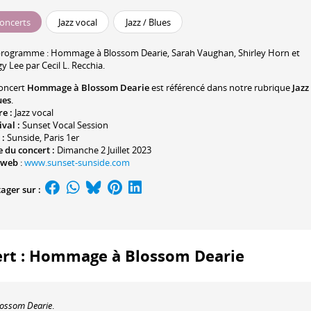
oncerts
Jazz vocal
Jazz / Blues
programme :
Hommage à Blossom Dearie, Sarah Vaughan, Shirley Horn et
gy Lee par
Cecil L. Recchia
.
oncert
Hommage à Blossom Dearie
est référencé dans notre rubrique
Jazz
ues
.
re :
Jazz vocal
ival :
Sunset Vocal Session
 :
Sunside
, Paris 1er
 du concert :
Dimanche 2 Juillet 2023
 web
:
www.sunset-sunside.com
ager sur :
cert : Hommage à Blossom Dearie
ossom Dearie
.