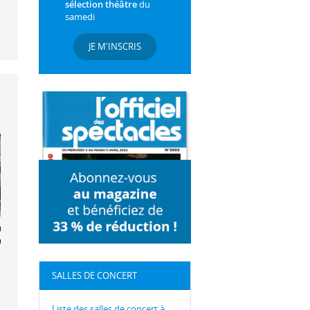
sélection théâtre
du
samedi
JE M'INSCRIS
ana, Adsuar,
ard
SALLES DE CONCERT
Liste des salles de concert à