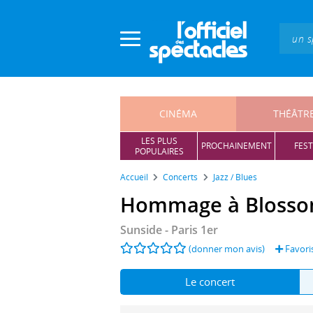
Panneau de gestion des cookies
CINÉMA
THÉÂTR
LES PLUS
PROCHAINEMENT
FEST
POPULAIRES
Accueil
Concerts
Jazz / Blues
Hommage à Blosso
Sunside
- Paris 1er
(donner mon avis)
Favori
Le concert