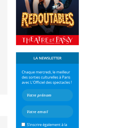
LA NEWSLETTER
Chaque mercredi, le meilleur
des sorties culturelles à Paris
avec L'Officiel des spectacles !
S’inscrire également à la