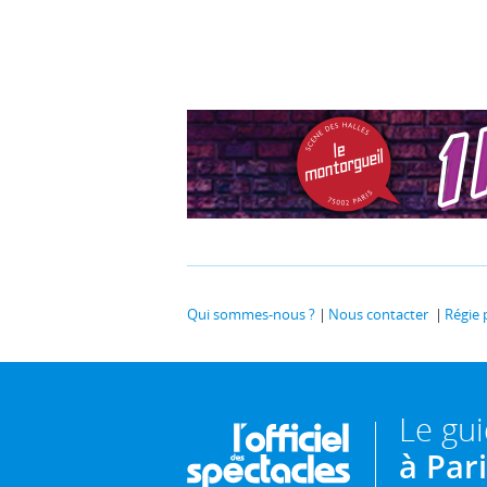
Qui sommes-nous ?
Nous contacter
Régie 
Le gu
à Par