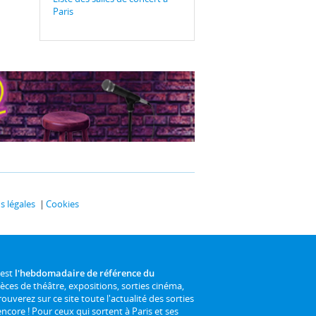
Paris
 légales
Cookies
 est
l'hebdomadaire de référence du
ièces de théâtre, expositions, sorties cinéma,
rouverez sur ce site toute l'actualité des sorties
 encore ! Pour ceux qui sortent à Paris et ses