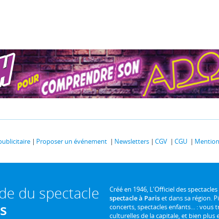
publicitaire
Proposer un événement
Newsletters
CGV
CGU
Mentions
ide du spectacle
Créé en 1946, L'Officiel des spectacles
spectacle à Paris
et dans sa région. P
is
concerts, spectacles enfants... : vous t
culturelles de la capitale, et bien plus