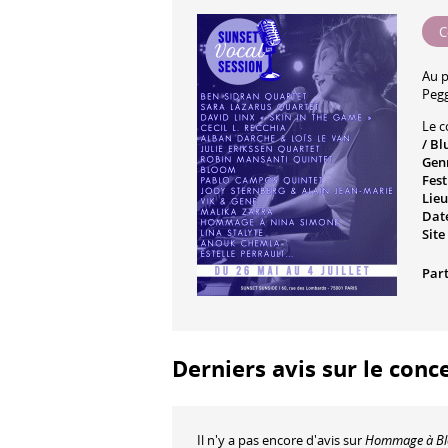
C
Au 
Peg
Le c
/ Bl
Gen
Fest
Lieu
Date
Site
Part
Derniers avis sur le con
Il n'y a pas encore d'avis sur
Hommage à Bl