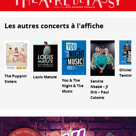
Les autres concerts à l'affiche
Olivier
Temime 4
The Puppini
Louis Matute
You & The
Sandra
Sisters
Night & The
Nkaké – Jî
Music
Drû – Paul
Colomb