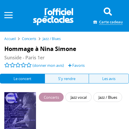
Panneau de gestion des cookies
Carte cadeau
Accueil
Concerts
Jazz / Blues
Hommage à Nina Simone
Sunside
- Paris 1er
(donner mon avis)
Favoris
Le concert
S'y rendre
Les avis
Concerts
Jazz vocal
Jazz / Blues