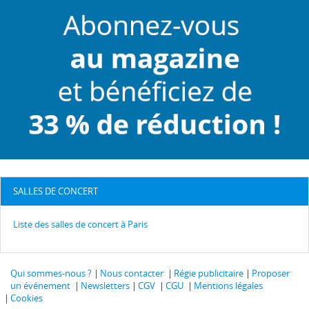
SALLES DE CONCERT
Liste des salles de concert à Paris
Qui sommes-nous ?
Nous contacter
Régie publicitaire
Proposer
un événement
Newsletters
CGV
CGU
Mentions légales
Cookies