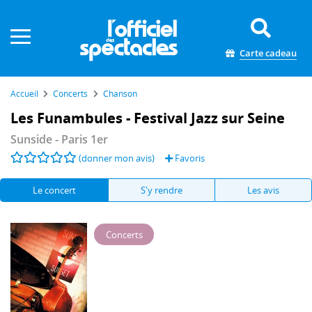
Panneau de gestion des cookies
Carte cadeau
Accueil
Concerts
Chanson
Les Funambules - Festival Jazz sur Seine
Sunside
- Paris 1er
(donner mon avis)
Favoris
Le concert
S'y rendre
Les avis
Concerts