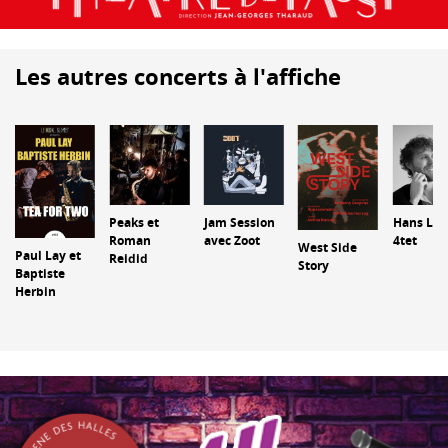
Les autres concerts à l'affiche
Peaks et
Jam Session
Hans Luc
Roman
avec Zoot
4tet
West Side
Paul Lay et
Reidid
Story
Baptiste
Herbin