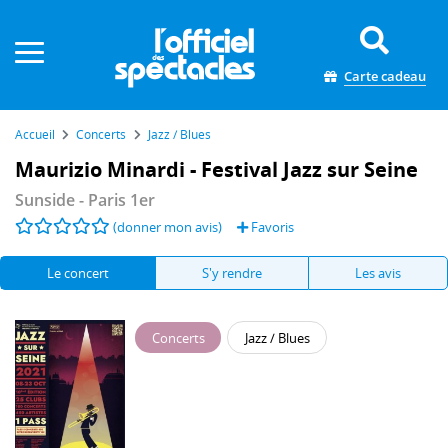
Panneau de gestion des cookies
Carte cadeau
Accueil
Concerts
Jazz / Blues
Maurizio Minardi - Festival Jazz sur Seine
Sunside
- Paris 1er
(donner mon avis)
Favoris
Le concert
S'y rendre
Les avis
Concerts
Jazz / Blues