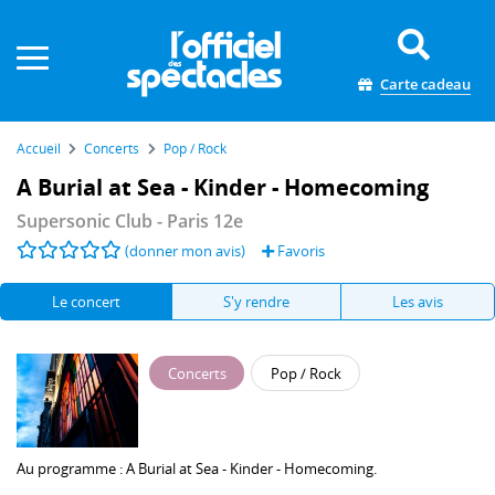
Panneau de gestion des cookies
Carte cadeau
Accueil
Concerts
Pop / Rock
A Burial at Sea - Kinder - Homecoming
Supersonic Club
- Paris 12e
(donner mon avis)
Favoris
Le concert
S'y rendre
Les avis
Concerts
Pop / Rock
Au programme :
A Burial at Sea
-
Kinder
-
Homecoming
.