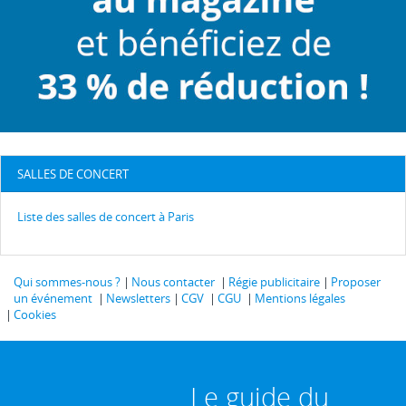
SALLES DE CONCERT
Liste des salles de concert à Paris
Qui sommes-nous ?
Nous contacter
Régie publicitaire
Proposer
un événement
Newsletters
CGV
CGU
Mentions légales
Cookies
Le guide du