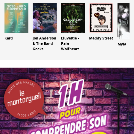
Kard
Jon Anderson
Eluveitie -
Maddy Street
& The Band
Pain -
Myla
Geeks
Wolfheart