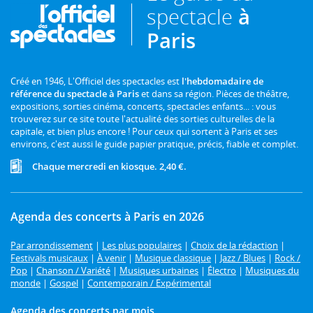
spectacle
à
Paris
Créé en 1946, L'Officiel des spectacles est
l'hebdomadaire de
référence du spectacle à Paris
et dans sa région. Pièces de théâtre,
expositions, sorties cinéma, concerts, spectacles enfants... : vous
trouverez sur ce site toute l'actualité des sorties culturelles de la
capitale, et bien plus encore ! Pour ceux qui sortent à Paris et ses
environs, c'est aussi le guide papier pratique, précis, fiable et complet.
Chaque mercredi en kiosque. 2,40 €.
Agenda des concerts à Paris en 2026
Par arrondissement
|
Les plus populaires
|
Choix de la rédaction
|
Festivals musicaux
|
À venir
|
Musique classique
|
Jazz / Blues
|
Rock /
Pop
|
Chanson / Variété
|
Musiques urbaines
|
Électro
|
Musiques du
monde
|
Gospel
|
Contemporain / Expérimental
Agenda des concerts par mois