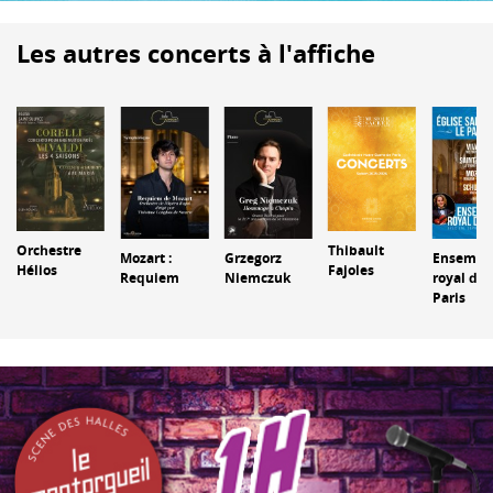
Les autres concerts à l'affiche
Orchestre
Thibault
Mozart :
Grzegorz
Ensembl
Hélios
Fajoles
Requiem
Niemczuk
royal de
Paris