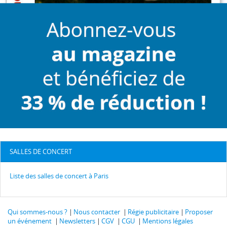
SALLES DE CONCERT
Liste des salles de concert à Paris
Qui sommes-nous ?
Nous contacter
Régie publicitaire
Proposer
un événement
Newsletters
CGV
CGU
Mentions légales