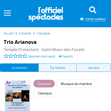
Panneau de gestion des cookies
Carte cadeau
Accueil
Concerts
Classique
Trio Arianova
Temple Protestant
- Saint-Maur-des-Fossés
(donner mon avis)
Favoris
Le concert
S'y rendre
Les avis
Concerts
Musique de chambre
Classique