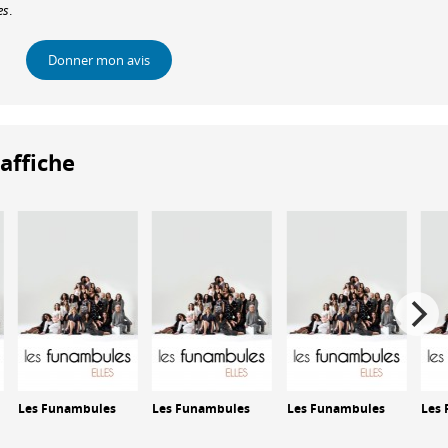
es
.
Donner mon avis
'affiche
Les Funambules
Les Funambules
Les Funambules
Les