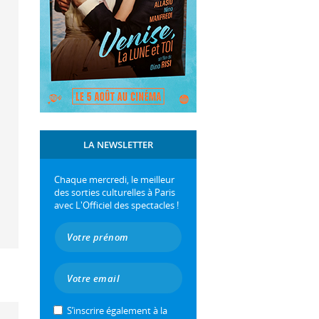
LA NEWSLETTER
Chaque mercredi, le meilleur
des sorties culturelles à Paris
avec L'Officiel des spectacles !
S’inscrire également à la