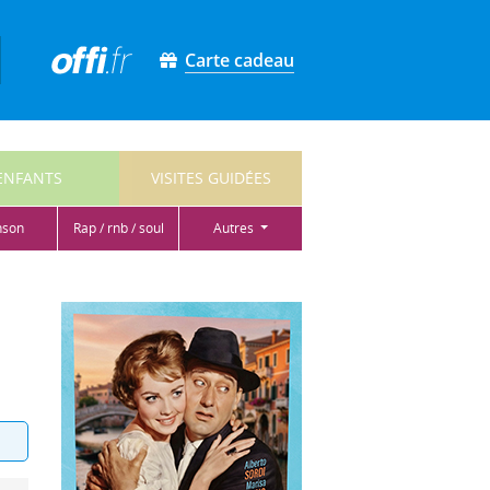
Carte cadeau
ENFANTS
VISITES GUIDÉES
nson
rap / rnb / soul
autres