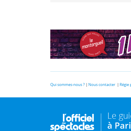
Qui sommes-nous ?
Nous contacter
Régie 
Le gu
à Par