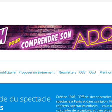
publicitaire
Proposer un événement
Newsletters
CGV
CGU
Mentions
ide du spectacle
Créé en 1946, L'Officiel des spectacles
spectacle à Paris
et dans sa région. P
is
concerts, spectacles enfants... : vous t
culturelles de la capitale, et bien plus