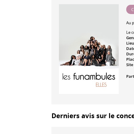
C
Au 
Le c
Gen
Lieu
Date
Dur
Plac
Site
Part
Derniers avis sur le conc