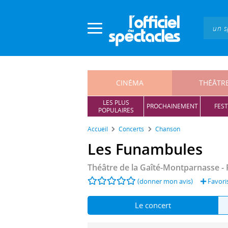
Panneau de gestion des cookies
CINÉMA
THÉÂTR
LES PLUS
PROCHAINEMENT
FEST
POPULAIRES
Accueil
Concerts
Chanson
Les Funambules
Théâtre de la Gaîté-Montparnasse
- 
(donner mon avis)
Favori
Le concert