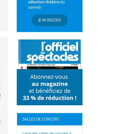
sélection théâtre
du
samedi
JE M'INSCRIS
SALLES DE CONCERT
 Funambules
Liste des salles de concert à