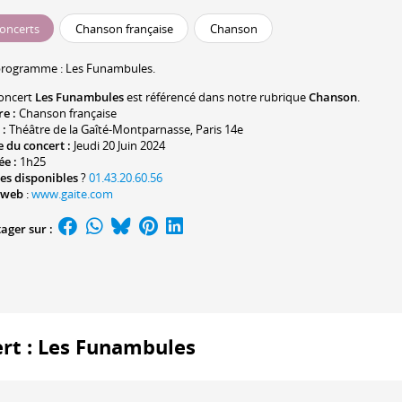
oncerts
Chanson française
Chanson
programme :
Les Funambules
.
oncert
Les Funambules
est référencé dans notre rubrique
Chanson
.
re :
Chanson française
 :
Théâtre de la Gaîté-Montparnasse
, Paris 14e
 du concert :
Jeudi 20 Juin 2024
ée :
1h25
es disponibles
?
01.43.20.60.56
 web
:
www.gaite.com
ager sur :
ert : Les Funambules