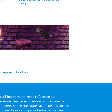
Paris
 légales
Cookies
 est
l'hebdomadaire de référence du
ièces de théâtre, expositions, sorties cinéma,
rouverez sur ce site toute l'actualité des sorties
 encore ! Pour ceux qui sortent à Paris et ses