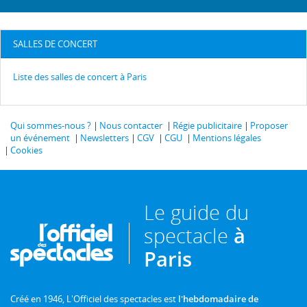
SALLES DE CONCERT
Liste des salles de concert à Paris
Qui sommes-nous ?
Nous contacter
Régie publicitaire
Proposer
un événement
Newsletters
CGV
CGU
Mentions légales
Cookies
Le guide du
spectacle
à
Paris
Créé en 1946, L'Officiel des spectacles est
l'hebdomadaire de