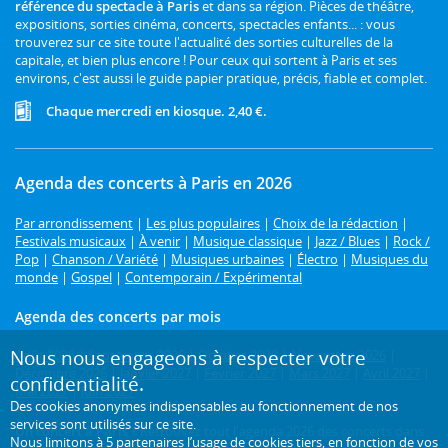
référence du spectacle à Paris
et dans sa région. Pièces de théâtre,
expositions, sorties cinéma, concerts, spectacles enfants... : vous
trouverez sur ce site toute l'actualité des sorties culturelles de la
capitale, et bien plus encore ! Pour ceux qui sortent à Paris et ses
environs, c'est aussi le guide papier pratique, précis, fiable et complet.
Chaque mercredi en kiosque. 2,40 €.
Agenda des concerts à Paris en 2026
Par arrondissement
|
Les plus populaires
|
Choix de la rédaction
|
Festivals musicaux
|
À venir
|
Musique classique
|
Jazz / Blues
|
Rock /
Pop
|
Chanson / Variété
|
Musiques urbaines
|
Électro
|
Musiques du
monde
|
Gospel
|
Contemporain / Expérimental
Agenda des concerts par mois
Nous nous engageons à respecter votre
Août 2026
|
Septembre 2026
|
Octobre 2026
|
Novembre 2026
|
Décembre 2026
|
Janvier 2027
|
Février 2027
|
Mars 2027
|
Avril 2027
|
confidentialité.
Mai 2027
|
Juin 2027
Des cookies anonymes indispensables au fonctionnement de nos
services sont utilisés sur ce site.
Un concert à Paris ?
Retrouvez tout l'agenda 2026 des concerts dans
Nous limitons à
5 partenaires
l’usage de cookies tiers, en fonction de
vos