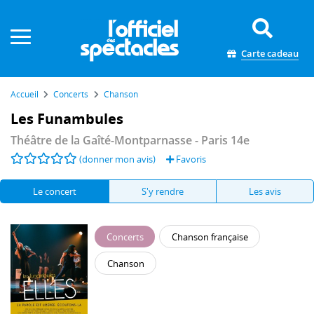
Panneau de gestion des cookies
Carte cadeau
Accueil
Concerts
Chanson
Les Funambules
Théâtre de la Gaîté-Montparnasse
- Paris 14e
(donner mon avis)
Favoris
Le concert
S'y rendre
Les avis
Concerts
Chanson française
Chanson