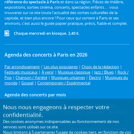
référence du spectacle à Paris
et dans sa région. Pièces de théâtre,
expositions, sorties cinéma, concerts, spectacles enfants... : vous
trouverez sur ce site toute l'actualité des sorties culturelles de la
capitale, et bien plus encore ! Pour ceux qui sortent à Paris et ses
environs, c'est aussi le guide papier pratique, précis, fiable et complet.
Chaque mercredi en kiosque. 2,40 €.
Agenda des concerts à Paris en 2026
Par arrondissement
|
Les plus populaires
|
Choix de la rédaction
|
Festivals musicaux
|
À venir
|
Musique classique
|
Jazz / Blues
|
Rock /
Pop
|
Chanson / Variété
|
Musiques urbaines
|
Électro
|
Musiques du
monde
|
Gospel
|
Contemporain / Expérimental
Agenda des concerts par mois
Nous nous engageons à respecter votre
Août 2026
|
Septembre 2026
|
Octobre 2026
|
Novembre 2026
|
Décembre 2026
|
Janvier 2027
|
Février 2027
|
Mars 2027
|
Avril 2027
|
confidentialité.
Mai 2027
|
Juin 2027
Des cookies anonymes indispensables au fonctionnement de nos
services sont utilisés sur ce site.
Un concert à Paris ?
Retrouvez tout l'agenda 2026 des concerts dans
Nous limitons à
5 partenaires
l’usage de cookies tiers, en fonction de
vos