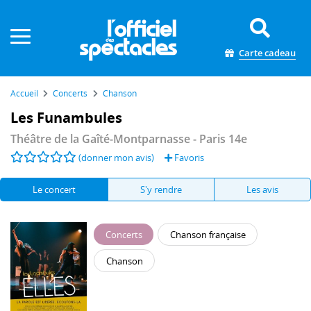
Panneau de gestion des cookies
Carte cadeau
Accueil
Concerts
Chanson
Les Funambules
Théâtre de la Gaîté-Montparnasse
- Paris 14e
(donner mon avis)
Favoris
Le concert
S'y rendre
Les avis
Concerts
Chanson française
Chanson