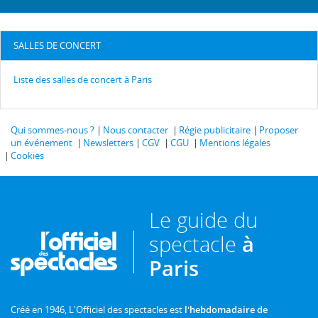
SALLES DE CONCERT
Liste des salles de concert à Paris
Qui sommes-nous ?
Nous contacter
Régie publicitaire
Proposer
un événement
Newsletters
CGV
CGU
Mentions légales
Cookies
Le guide du
spectacle
à
Paris
Créé en 1946, L'Officiel des spectacles est
l'hebdomadaire de