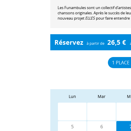
Les Funambules sont un collectif d’artistes 
chansons originales. Après le succès de le
nouveau projet
ELLES
pour faire entendre 
Réservez
26,5 €
à partir de
1 PLACE
Lun
Mar
M
5
6