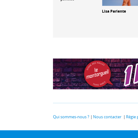
Lisa Pariente
ules
Les années 80, la
tournée
Qui sommes-nous ?
Nous contacter
Régie 