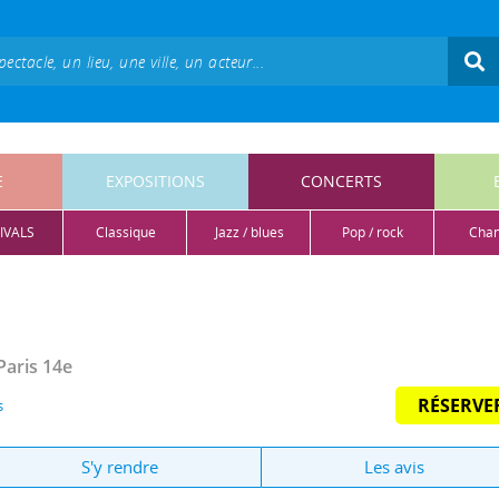
E
EXPOSITIONS
CONCERTS
IVALS
classique
jazz / blues
pop / rock
cha
Paris 14e
RÉSERVE
s
S'y rendre
Les avis