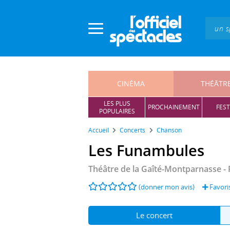
Panneau de gestion des cookies
CINÉMA
THÉÂTR
LES PLUS
PROCHAINEMENT
FEST
POPULAIRES
Accueil
Concerts
Chanson
Les Funambules
Théâtre de la Gaîté-Montparnasse
- 
(donner mon avis)
Favori
Le concert