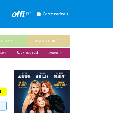
Carte cadeau
ENFANTS
VISITES GUIDÉES
nson
rap / rnb / soul
autres
R