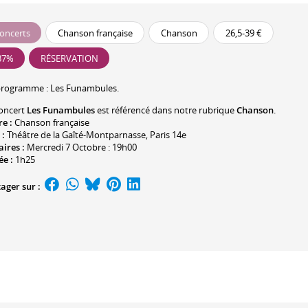
oncerts
Chanson française
Chanson
26,5-39 €
37%
RÉSERVATION
programme :
Les Funambules
.
oncert
Les Funambules
est référencé dans notre rubrique
Chanson
.
re :
Chanson française
 :
Théâtre de la Gaîté-Montparnasse
, Paris 14e
ires :
Mercredi 7 Octobre : 19h00
ée :
1h25
ager sur :