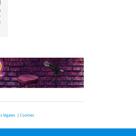
el Jonasz et
-Yves
gelo
 légales
Cookies