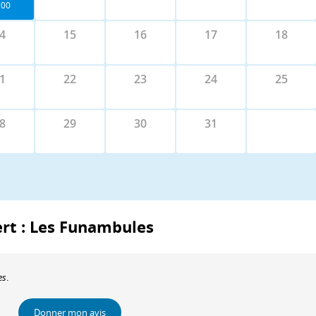
:00
4
15
16
17
18
1
22
23
24
25
8
29
30
31
ert : Les Funambules
es
.
Donner mon avis