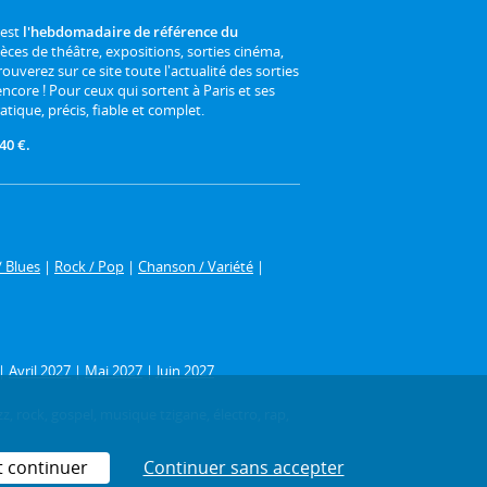
 est
l'hebdomadaire de référence du
ièces de théâtre, expositions, sorties cinéma,
rouverez sur ce site toute l'actualité des sorties
 encore ! Pour ceux qui sortent à Paris et ses
atique, précis, fiable et complet.
40 €.
/ Blues
|
Rock / Pop
|
Chanson / Variété
|
|
Avril 2027
|
Mai 2027
|
Juin 2027
z, rock, gospel, musique tzigane, électro, rap,
t continuer
Continuer sans accepter