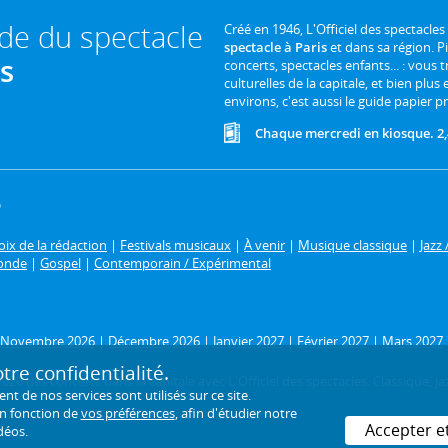
ide du spectacle
Créé en 1946, L'Officiel des spectacles
spectacle à Paris
et dans sa région. P
is
concerts, spectacles enfants... : vous t
culturelles de la capitale, et bien plus
environs, c'est aussi le guide papier pr
Chaque mercredi en kiosque. 2,
6
ix de la rédaction
|
Festivals musicaux
|
À venir
|
Musique classique
|
Jazz 
onde
|
Gospel
|
Contemporain / Expérimental
Novembre 2026
|
Décembre 2026
|
Janvier 2027
|
Février 2027
|
Mars 2027
re confidentialité.
26 des concerts dans la capitale avec L'Officiel des spectacles. Classique, jaz
de nos services sont utilisés sur ce site.
en fonction de
vos préférences
, afin d'étudier notre
Accepter e
déos.