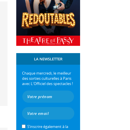
LA NEWSLETTER
Chaque mercredi, le meilleur
des sorties culturelles à Paris
avec L'Officiel des spectacles !
S’inscrire également à la