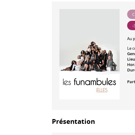
C
-
Au 
Le c
Gen
Lieu
Hora
Dur
Part
Présentation