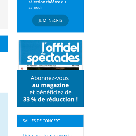
sélection théâtre
du
samedi
JE M'INSCRIS
SALLES DE CONCERT
Liste des salles de concert à