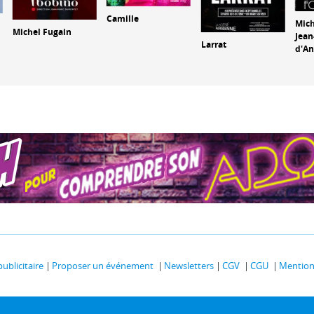
Camille
Mich
Michel Fugain
Jean
Larrat
d'An
publicitaire
Proposer un événement
Newsletters
CGV
CGU
Mentions