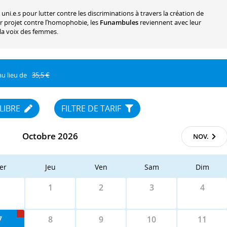
uni.e.s pour lutter contre les discriminations à travers la création de
ur projet contre l’homophobie, les
Funambules
reviennent avec leur
la voix des femmes.
au lieu de
35,5 €
 LIBRE
FILTRE DE TARIF
Octobre 2026
NOV.
er
Jeu
Ven
Sam
Dim
1
2
3
4
7
8
9
10
11