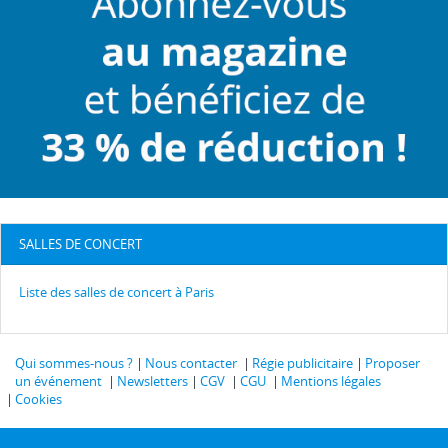
SALLES DE CONCERT
Liste des salles de concert à Paris
Qui sommes-nous ?
Nous contacter
Régie publicitaire
Proposer
un événement
Newsletters
CGV
CGU
Mentions légales
Cookies