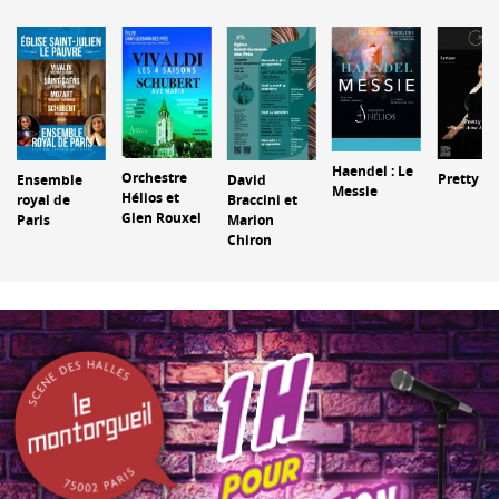
Haendel : Le
Orchestre
Pretty Y
Ensemble
David
Messie
Hélios et
royal de
Braccini et
Glen Rouxel
Paris
Marion
Chiron