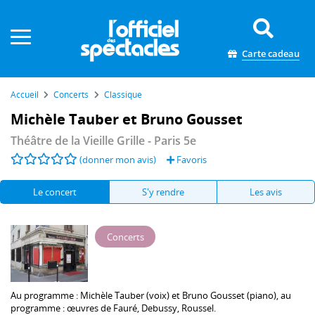
Panneau de gestion des cookies
Carte cadeau
Accueil
Concerts
Classique
Michèle Tauber et Bruno Gousset
Théâtre de la Vieille Grille
- Paris 5e
(donner mon avis)
Favoris
Le concert
S'y rendre
Les avis
Concerts
Au programme :
Michèle Tauber
(voix) et
Bruno Gousset
(piano), au
programme : œuvres de Fauré, Debussy, Roussel.