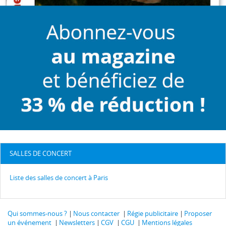
SALLES DE CONCERT
Liste des salles de concert à Paris
Qui sommes-nous ?
Nous contacter
Régie publicitaire
Proposer
un événement
Newsletters
CGV
CGU
Mentions légales