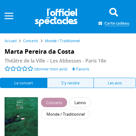
Panneau de gestion des cookies
Carte cadeau
Accueil
Concerts
Monde / Traditionnel
Marta Pereira da Costa
Théâtre de la Ville – Les Abbesses
- Paris 18e
(donner mon avis)
Favoris
Le concert
S'y rendre
Les avis
Concerts
Latino
Monde / Traditionnel