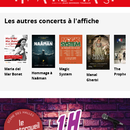
Les autres concerts à l'affiche
Maria del
Magic
The
Hommage à
Mar Bonet
System
Prophec
Manal
Naâman
Gherbi