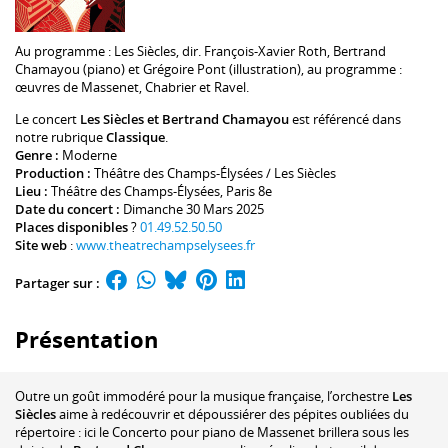
Au programme :
Les Siècles
, dir.
François-Xavier Roth
,
Bertrand
Chamayou
(piano) et
Grégoire Pont
(illustration), au programme :
œuvres de Massenet, Chabrier et Ravel.
Le concert
Les Siècles et Bertrand Chamayou
est référencé dans
notre rubrique
Classique
.
Genre :
Moderne
Production :
Théâtre des Champs-Élysées / Les Siècles
Lieu :
Théâtre des Champs-Élysées
, Paris 8e
Date du concert :
Dimanche 30 Mars 2025
Places disponibles
?
01.49.52.50.50
Site web
:
www.theatrechampselysees.fr
Partager sur :
Présentation
Outre un goût immodéré pour la musique française, l’orchestre
Les
Siècles
aime à redécouvrir et dépoussiérer des pépites oubliées du
répertoire : ici le Concerto pour piano de Massenet brillera sous les