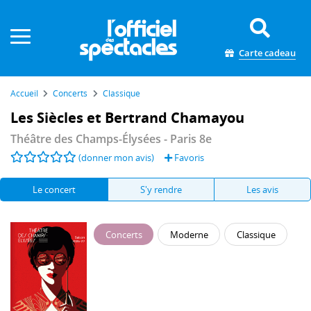
Panneau de gestion des cookies
Carte cadeau
Accueil
Concerts
Classique
Les Siècles et Bertrand Chamayou
Théâtre des Champs-Élysées
- Paris 8e
(donner mon avis)
Favoris
Le concert
S'y rendre
Les avis
Concerts
Moderne
Classique