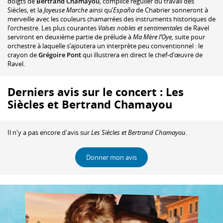
doigts de
Bertrand Chamayou
, complice régulier du travail des
Siècles, et la
Joyeuse Marche
ainsi qu’
España
de Chabrier sonneront à
merveille avec les couleurs chamarrées des instruments historiques de
l’orchestre. Les plus courantes
Valses nobles et sentimentales
de Ravel
serviront en deuxième partie de prélude à
Ma Mère l’Oye,
suite pour
orchestre à laquelle s’ajoutera un interprète peu conventionnel : le
crayon de
Grégoire Pont
qui illustrera en direct le chef-d’œuvre de
Ravel.
Derniers avis sur le concert : Les
Siècles et Bertrand Chamayou
Il n'y a pas encore d'avis sur
Les Siècles et Bertrand Chamayou
.
Donner mon avis