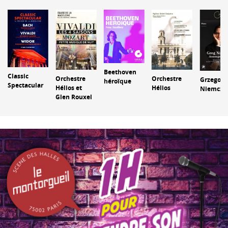
Beethoven
Classic
Orchestre
Orchestre
Grzegorz
héroïque
Spectacular
Hélios et
Hélios
Niemczu
Glen Rouxel