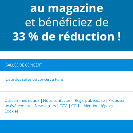
SALLES DE CONCERT
Liste des salles de concert à Paris
Qui sommes-nous ?
Nous contacter
Régie publicitaire
Proposer
un événement
Newsletters
CGV
CGU
Mentions légales
Cookies