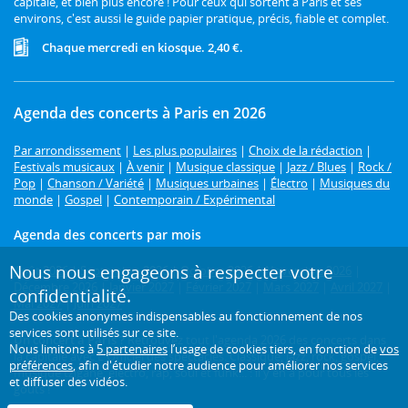
capitale, et bien plus encore ! Pour ceux qui sortent à Paris et ses
environs, c'est aussi le guide papier pratique, précis, fiable et complet.
Chaque mercredi en kiosque. 2,40 €.
Agenda des concerts à Paris en 2026
Par arrondissement
|
Les plus populaires
|
Choix de la rédaction
|
Festivals musicaux
|
À venir
|
Musique classique
|
Jazz / Blues
|
Rock /
Pop
|
Chanson / Variété
|
Musiques urbaines
|
Électro
|
Musiques du
monde
|
Gospel
|
Contemporain / Expérimental
Agenda des concerts par mois
Nous nous engageons à respecter votre
Août 2026
|
Septembre 2026
|
Octobre 2026
|
Novembre 2026
|
Décembre 2026
|
Janvier 2027
|
Février 2027
|
Mars 2027
|
Avril 2027
|
confidentialité.
Mai 2027
|
Juin 2027
Des cookies anonymes indispensables au fonctionnement de nos
services sont utilisés sur ce site.
Un concert à Paris ?
Retrouvez tout l'agenda 2026 des concerts dans
Nous limitons à
5 partenaires
l’usage de cookies tiers, en fonction de
vos
la capitale avec L'Officiel des spectacles. Classique, jazz, rock, gospel,
préférences
, afin d'étudier notre audience pour améliorer nos services
musique tzigane, électro, rap, soul et funk... : il y en a pour tous les
et diffuser des vidéos.
goûts !