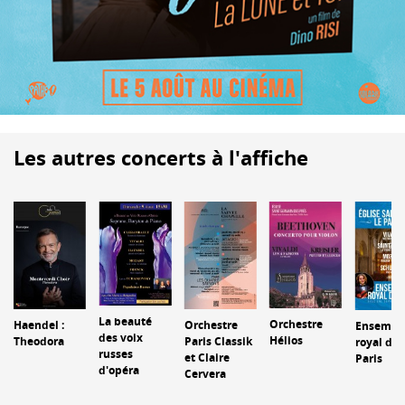
Les autres concerts à l'affiche
La beauté
Orchestre
Haendel :
Orchestre
Ensembl
des voix
Hélios
Theodora
Paris Classik
royal de
russes
et Claire
Paris
d'opéra
Cervera