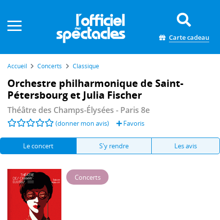
Panneau de gestion des cookies
Carte cadeau
Accueil
Concerts
Classique
Orchestre philharmonique de Saint-
Pétersbourg et Julia Fischer
Théâtre des Champs-Élysées
- Paris 8e
(donner mon avis)
Favoris
Le concert
S'y rendre
Les avis
Concerts