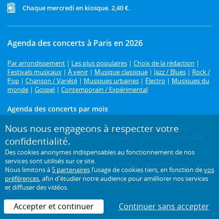
Chaque mercredi en kiosque. 2,40 €.
Agenda des concerts à Paris en 2026
Par arrondissement
|
Les plus populaires
|
Choix de la rédaction
|
Festivals musicaux
|
À venir
|
Musique classique
|
Jazz / Blues
|
Rock /
Pop
|
Chanson / Variété
|
Musiques urbaines
|
Électro
|
Musiques du
monde
|
Gospel
|
Contemporain / Expérimental
Agenda des concerts par mois
Nous nous engageons à respecter votre
Août 2026
|
Septembre 2026
|
Octobre 2026
|
Novembre 2026
|
Décembre 2026
|
Janvier 2027
|
Février 2027
|
Mars 2027
|
Avril 2027
|
confidentialité.
Mai 2027
|
Juin 2027
Des cookies anonymes indispensables au fonctionnement de nos
services sont utilisés sur ce site.
Un concert à Paris ?
Retrouvez tout l'agenda 2026 des concerts dans
Nous limitons à
5 partenaires
l’usage de cookies tiers, en fonction de
vos
la capitale avec L'Officiel des spectacles. Classique, jazz, rock, gospel,
préférences
, afin d'étudier notre audience pour améliorer nos services
musique tzigane, électro, rap, soul et funk... : il y en a pour tous les
et diffuser des vidéos.
goûts !
Accepter et continuer
Continuer sans accepter