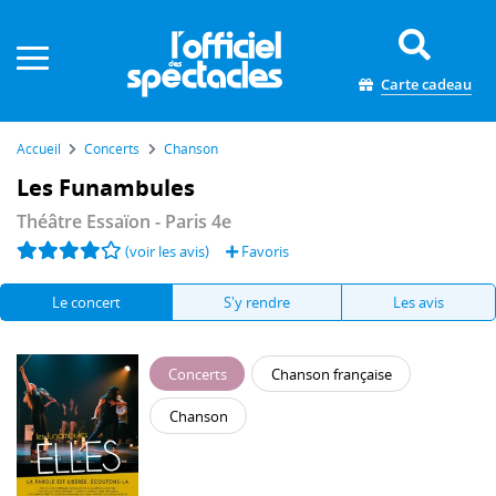
Panneau de gestion des cookies
Carte cadeau
Accueil
Concerts
Chanson
Les Funambules
Théâtre Essaïon
- Paris 4e
(voir les avis)
Favoris
Le concert
S'y rendre
Les avis
Concerts
Chanson française
Chanson