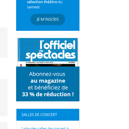
sélection théâtre
du
samedi
JE M'INSCRIS
SALLES DE CONCERT
Liste des salles de concert à