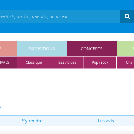
E
EXPOSITIONS
CONCERTS
IVALS
classique
jazz / blues
pop / rock
cha
s
S'y rendre
Les avis