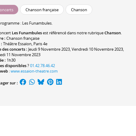
oncerts
Chanson française
Chanson
programme :
Les Funambules
.
oncert
Les Funambules
est référencé dans notre rubrique
Chanson
.
re :
Chanson française
 :
Théâtre Essaïon
, Paris 4e
 des concerts :
Jeudi 9 Novembre 2023, Vendredi 10 Novembre 2023,
edi 11 Novembre 2023
ée :
1h30
es disponibles
?
01.42.78.46.42
 web
:
www.essaion-theatre.com
ager sur :