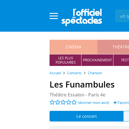
Panneau de gestion des cookies
CINÉMA
THÉÂTR
LES PLUS
PROCHAINEMENT
FEST
POPULAIRES
Accueil
Concerts
Chanson
Les Funambules
Théâtre Essaïon
- Paris 4e
(donner mon avis)
Favori
Le concert