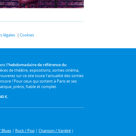
 légales
Cookies
 est
l'hebdomadaire de référence du
ièces de théâtre, expositions, sorties cinéma,
rouverez sur ce site toute l'actualité des sorties
 encore ! Pour ceux qui sortent à Paris et ses
atique, précis, fiable et complet.
40 €.
/ Blues
|
Rock / Pop
|
Chanson / Variété
|