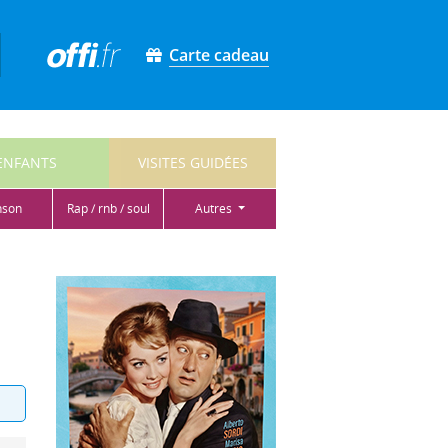
Carte cadeau
ENFANTS
VISITES GUIDÉES
nson
rap / rnb / soul
autres