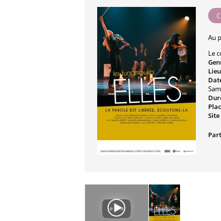
C
Au 
Le c
Gen
Lieu
Date
Sam
Dur
Plac
Site
Part