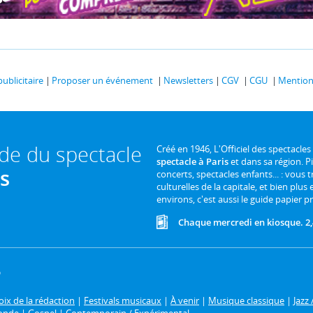
publicitaire
Proposer un événement
Newsletters
CGV
CGU
Mentions
ide du spectacle
Créé en 1946, L'Officiel des spectacles
spectacle à Paris
et dans sa région. P
is
concerts, spectacles enfants... : vous t
culturelles de la capitale, et bien plus
environs, c'est aussi le guide papier pr
Chaque mercredi en kiosque. 2,
6
ix de la rédaction
|
Festivals musicaux
|
À venir
|
Musique classique
|
Jazz 
onde
|
Gospel
|
Contemporain / Expérimental