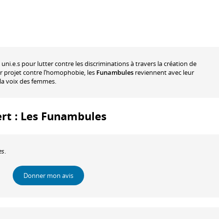
uni.e.s pour lutter contre les discriminations à travers la création de
ur projet contre l’homophobie, les
Funambules
reviennent avec leur
la voix des femmes.
ert : Les Funambules
es
.
Donner mon avis