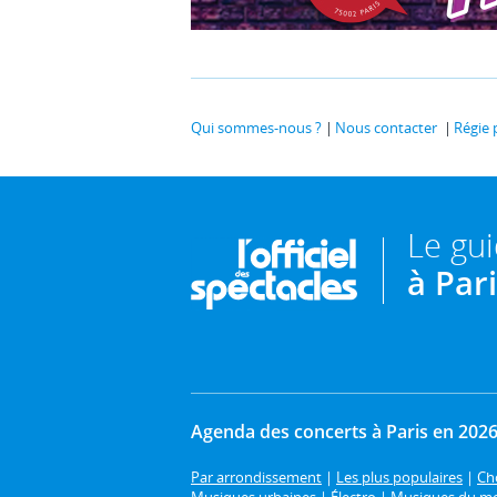
Qui sommes-nous ?
Nous contacter
Régie 
Le gu
à Par
Agenda des concerts à Paris en 202
Par arrondissement
|
Les plus populaires
|
Cho
Musiques urbaines
|
Électro
|
Musiques du m