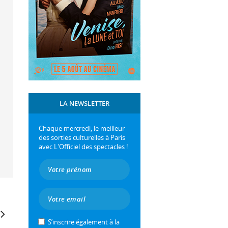
LA NEWSLETTER
Chaque mercredi, le meilleur
des sorties culturelles à Paris
avec L'Officiel des spectacles !
S’inscrire également à la