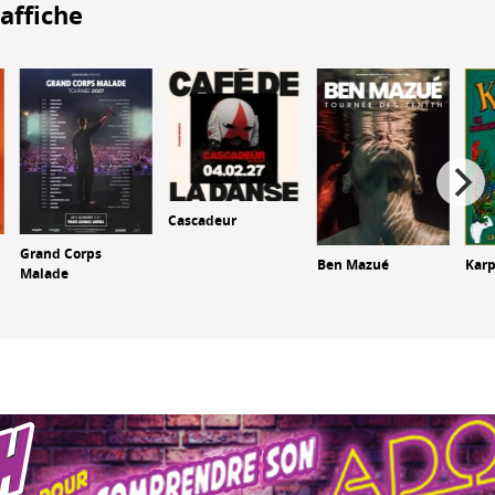
'affiche
Cascadeur
Grand Corps
Ben Mazué
Karp
Malade