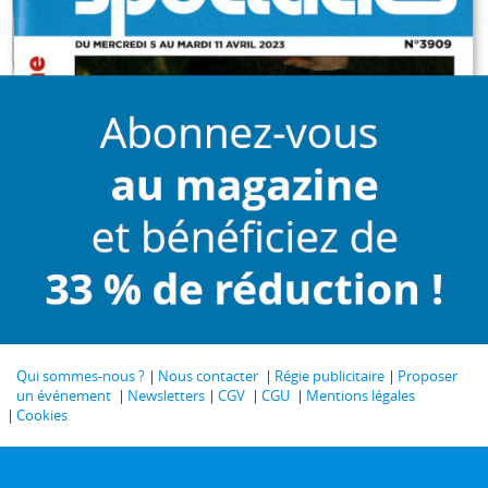
Qui sommes-nous ?
Nous contacter
Régie publicitaire
Proposer
un événement
Newsletters
CGV
CGU
Mentions légales
Cookies