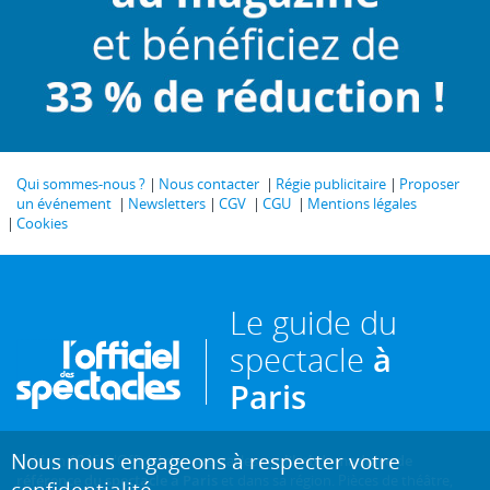
Qui sommes-nous ?
Nous contacter
Régie publicitaire
Proposer
un événement
Newsletters
CGV
CGU
Mentions légales
Cookies
Le guide du
spectacle
à
Paris
Nous nous engageons à respecter votre
Créé en 1946, L'Officiel des spectacles est
l'hebdomadaire de
référence du spectacle à Paris
et dans sa région. Pièces de théâtre,
confidentialité.