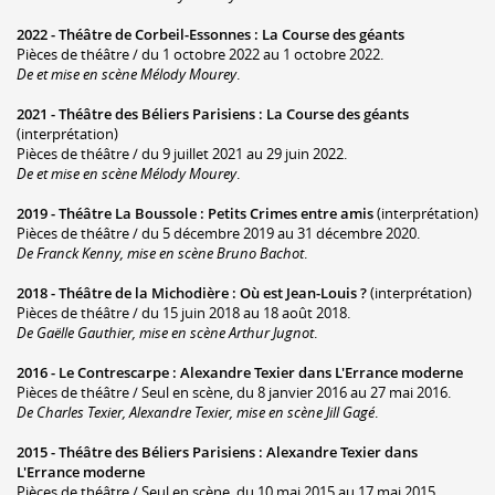
2022 -
Théâtre de Corbeil-Essonnes
:
La Course des géants
Pièces de théâtre / du 1 octobre 2022 au 1 octobre 2022.
De et mise en scène Mélody Mourey
.
2021 -
Théâtre des Béliers Parisiens
:
La Course des géants
(interprétation)
Pièces de théâtre / du 9 juillet 2021 au 29 juin 2022.
De et mise en scène Mélody Mourey
.
2019 -
Théâtre La Boussole
:
Petits Crimes entre amis
(interprétation)
Pièces de théâtre / du 5 décembre 2019 au 31 décembre 2020.
De Franck Kenny, mise en scène Bruno Bachot
.
2018 -
Théâtre de la Michodière
:
Où est Jean-Louis ?
(interprétation)
Pièces de théâtre / du 15 juin 2018 au 18 août 2018.
De Gaëlle Gauthier, mise en scène Arthur Jugnot
.
2016 -
Le Contrescarpe
:
Alexandre Texier dans L'Errance moderne
Pièces de théâtre / Seul en scène, du 8 janvier 2016 au 27 mai 2016.
De Charles Texier, Alexandre Texier, mise en scène Jill Gagé
.
2015 -
Théâtre des Béliers Parisiens
:
Alexandre Texier dans
L'Errance moderne
Pièces de théâtre / Seul en scène, du 10 mai 2015 au 17 mai 2015.