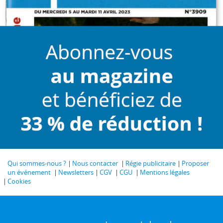
Qui sommes-nous ?
Nous contacter
Régie publicitaire
Proposer
un événement
Newsletters
CGV
CGU
Mentions légales
Cookies