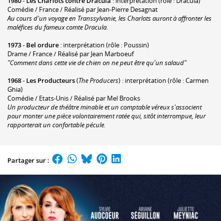
1980
-
Les Charlots contre Dracula
: interprétation (rôle : Dracula)
Comédie / France / Réalisé par Jean-Pierre Desagnat
Au cours d'un voyage en Transsylvanie, les Charlots auront à affronter les
maléfices du fameux comte Dracula.
1973
-
Bel ordure
: interprétation (rôle : Poussin)
Drame / France / Réalisé par Jean Marboeuf
"Comment dans cette vie de chien on ne peut être qu'un salaud"
1968
-
Les Producteurs
(
The Producers
) : interprétation (rôle : Carmen
Ghia)
Comédie / Etats-Unis / Réalisé par Mel Brooks
Un producteur de théâtre minable et un comptable véreux s'associent
pour monter une pièce volontairement ratée qui, sitôt interrompue, leur
rapporterait un confortable pécule.
Partager sur :