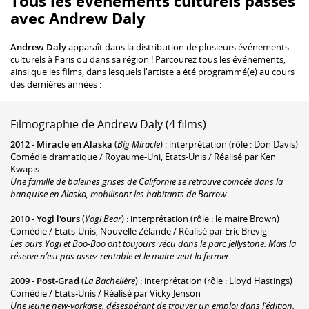
Tous les événements culturels passés
avec Andrew Daly
Andrew Daly
apparaît dans la distribution de plusieurs événements
culturels à Paris ou dans sa région ! Parcourez tous les événements,
ainsi que les films, dans lesquels l'artiste a été programmé(e) au cours
des dernières années :
Filmographie de Andrew Daly (4 films)
2012
-
Miracle en Alaska
(
Big Miracle
) : interprétation (rôle : Don Davis)
Comédie dramatique / Royaume-Uni, Etats-Unis / Réalisé par Ken
Kwapis
Une famille de baleines grises de Californie se retrouve coincée dans la
banquise en Alaska, mobilisant les habitants de Barrow.
2010
-
Yogi l'ours
(
Yogi Bear
) : interprétation (rôle : le maire Brown)
Comédie / Etats-Unis, Nouvelle Zélande / Réalisé par Eric Brevig
Les ours Yogi et Boo-Boo ont toujours vécu dans le parc Jellystone. Mais la
réserve n’est pas assez rentable et le maire veut la fermer.
2009
-
Post-Grad
(
La Bachelière
) : interprétation (rôle : Lloyd Hastings)
Comédie / Etats-Unis / Réalisé par Vicky Jenson
Une jeune new-yorkaise, désespérant de trouver un emploi dans l’édition,