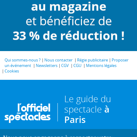
Qui sommes-nous ?
Nous contacter
Régie publicitaire
Proposer
un événement
Newsletters
CGV
CGU
Mentions légales
Cookies
Le guide du
spectacle
à
Paris