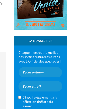
LA NEWSLETTER
Chaque mercredi, le meilleur
des sorties culturelles à Paris
avec L'Officiel des spectacles !
S’inscrire également à la
sélection théâtre
du
samedi