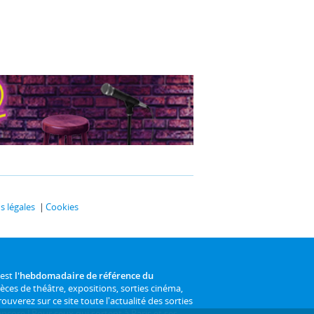
 légales
Cookies
 est
l'hebdomadaire de référence du
ièces de théâtre, expositions, sorties cinéma,
rouverez sur ce site toute l'actualité des sorties
 encore ! Pour ceux qui sortent à Paris et ses