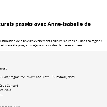
urels passés avec Anne-Isabelle de
istribution de plusieurs événements culturels à Paris ou dans sa région !
'artiste a été programmé(e) au cours des dernières années :
ncert
aux, au programme : œuvres de Ferrini, Buxtehude, Bach...
ère
:
Concert
bre 2023.
ux.
eptembre 2018.