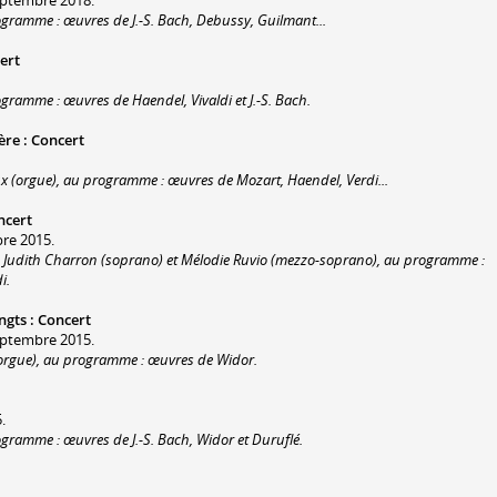
rogramme : œuvres de J.-S. Bach, Debussy, Guilmant...
ert
ogramme : œuvres de Haendel, Vivaldi et J.-S. Bach.
ère
:
Concert
ux (orgue), au programme : œuvres de Mozart, Haendel, Verdi...
ncert
bre 2015.
), Judith Charron (soprano) et Mélodie Ruvio (mezzo-soprano), au programme :
i.
ngts
:
Concert
eptembre 2015.
n (orgue), au programme : œuvres de Widor.
.
ogramme : œuvres de J.-S. Bach, Widor et Duruflé.