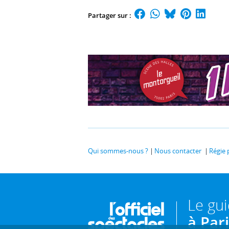
Partager sur :
Qui sommes-nous ?
Nous contacter
Régie 
Le gu
à Par