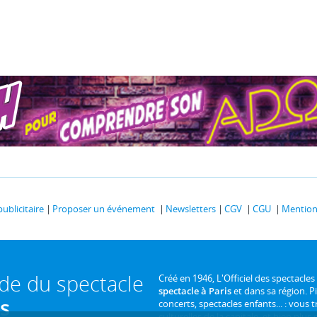
publicitaire
Proposer un événement
Newsletters
CGV
CGU
Mentions
ide du spectacle
Créé en 1946, L'Officiel des spectacles
spectacle à Paris
et dans sa région. P
is
concerts, spectacles enfants... : vous t
culturelles de la capitale, et bien plus