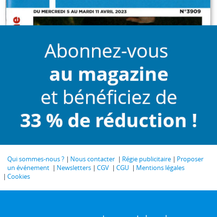
Qui sommes-nous ?
Nous contacter
Régie publicitaire
Proposer
un événement
Newsletters
CGV
CGU
Mentions légales
Cookies