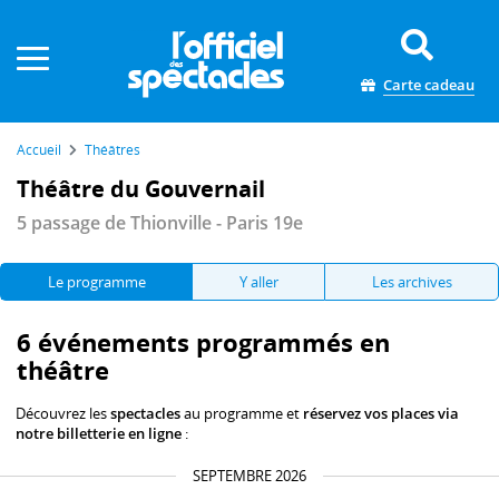
Panneau de gestion des cookies
Carte cadeau
Accueil
Théâtres
Théâtre du Gouvernail
5 passage de Thionville - Paris 19e
Le programme
Y aller
Les archives
6 événements programmés en
théâtre
Découvrez les
spectacles
au programme et
réservez vos places via
notre billetterie en ligne
:
SEPTEMBRE 2026