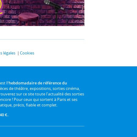
 légales
Cookies
 est
l'hebdomadaire de référence du
ièces de théâtre, expositions, sorties cinéma,
rouverez sur ce site toute l'actualité des sorties
 encore ! Pour ceux qui sortent à Paris et ses
atique, précis, fiable et complet.
40 €.