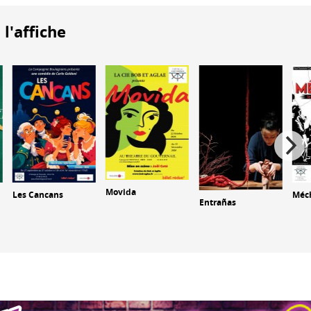
 l'affiche
Movida
Les Cancans
Méc
Entrañas