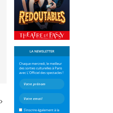
LA NEWSLETTER
Chaque mercredi, le meilleur
des sorties culturelles à Paris
avec L'Officiel des spectacles !
S’inscrire également à la