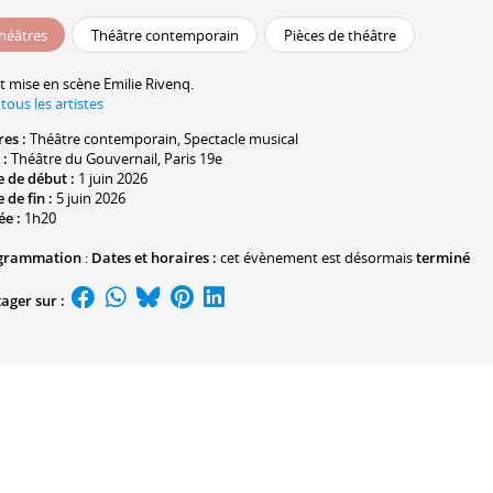
héâtres
Théâtre contemporain
Pièces de théâtre
t mise en scène
Emilie Rivenq
.
 tous les artistes
res :
Théâtre contemporain
, Spectacle musical
 :
Théâtre du Gouvernail
, Paris 19e
 de début :
1 juin 2026
 de fin :
5 juin 2026
ée :
1h20
grammation
:
Dates et horaires :
cet évènement est désormais
terminé
ager sur :