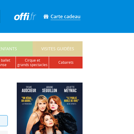
Carte cadeau
ENFANTS
VISITES GUIDÉES
 ballet
cirque et
cabarets
anse
grands spectacles