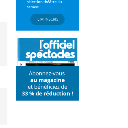
sélection théâtre
du
samedi
JE M'INSCRIS