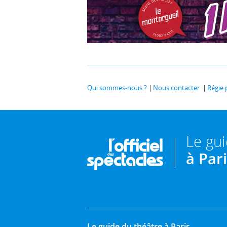
Qui sommes-nous ?
Nous contacter
Régie 
Le gu
à Par
Le guide du théâtre à Paris