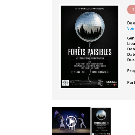
T
De e
Voir
Gen
Lieu
Date
Date
Dur
Pro
Part