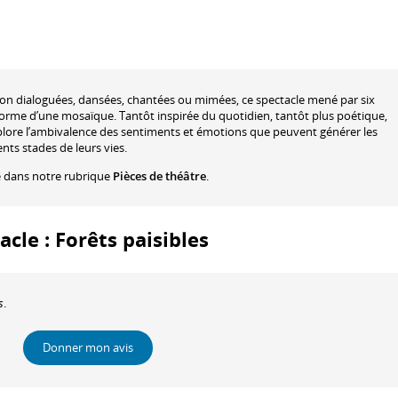
tion dialoguées, dansées, chantées ou mimées, ce spectacle mené par six
forme d’une mosaïque. Tantôt inspirée du quotidien, tantôt plus poétique,
plore l’ambivalence des sentiments et émotions que peuvent générer les
ents stades de leurs vies.
é dans notre rubrique
Pièces de théâtre
.
acle : Forêts paisibles
s
.
Donner mon avis