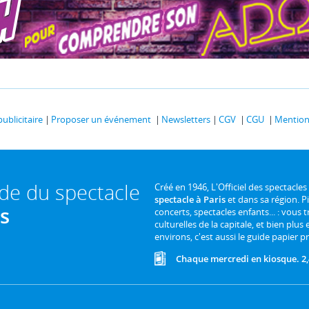
publicitaire
Proposer un événement
Newsletters
CGV
CGU
Mentions
ide du spectacle
Créé en 1946, L'Officiel des spectacles
spectacle à Paris
et dans sa région. P
is
concerts, spectacles enfants... : vous t
culturelles de la capitale, et bien plus
environs, c'est aussi le guide papier pr
Chaque mercredi en kiosque. 2,