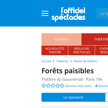
Panneau de gestion des cookies
CINÉMA
THÉÂTR
NOUVEAUTÉS
MEILLEURS
CHOIX
THÉÂTRE
SPECTACLES
RÉDA
Accueil
Théâtres
Pièces de théâtre
Forêts paisibles
Théâtre du Gouvernail
- Paris 19e
(donner mon avis)
Favori
Le spectacle