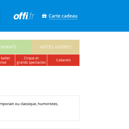
Carte cadeau
ENFANTS
VISITES GUIDÉES
 ballet
cirque et
cabarets
anse
grands spectacles
emporain ou classique, humoristes,