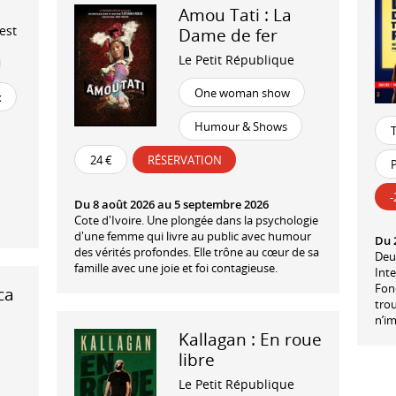
Amou Tati : La
est
Dame de fer
Le Petit République
One woman show
x
Humour & Shows
24 €
RÉSERVATION
P
Du 8 août 2026 au 5 septembre 2026
Cote d'Ivoire. Une plongée dans la psychologie
d'une femme qui livre au public avec humour
Du 
des vérités profondes. Elle trône au cœur de sa
Deu
famille avec une joie et foi contagieuse.
Inte
Fonc
ca
tro
n’im
Kallagan : En roue
libre
Le Petit République