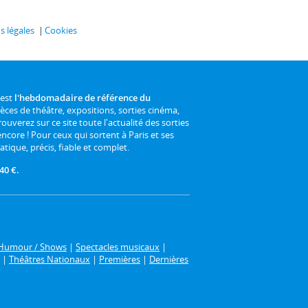
 légales
Cookies
 est
l'hebdomadaire de référence du
ièces de théâtre, expositions, sorties cinéma,
rouverez sur ce site toute l'actualité des sorties
 encore ! Pour ceux qui sortent à Paris et ses
atique, précis, fiable et complet.
40 €.
Humour / Shows
|
Spectacles musicaux
|
|
Théâtres Nationaux
|
Premières
|
Dernières