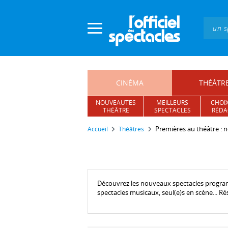
Panneau de gestion des cookies
CINÉMA
THÉÂTR
NOUVEAUTÉS
MEILLEURS
CHOIX
THÉÂTRE
SPECTACLES
RÉDA
Premières au théâtre : n
Accueil
Théâtres
Découvrez les nouveaux spectacles programm
spectacles musicaux, seul(e)s en scène... R