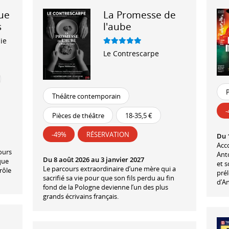
Nue
La Promesse de
s
l'aube
ie
Le Contrescarpe
P
Théâtre contemporain
Pièces de théâtre
18-35,5 €
-49%
RÉSERVATION
Du 
Acc
ours
Ant
Du 8 août 2026 au 3 janvier 2027
que
et s
Le parcours extraordinaire d’une mère qui a
rôle
prél
sacrifié sa vie pour que son fils perdu au fin
d’An
fond de la Pologne devienne l’un des plus
grands écrivains français.