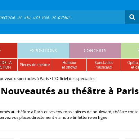
E
EXPOSITIONS
CONCERTS
 DE LA
humour
spectacles
opéra,
pièces de théâtre
CTION
et shows
musicaux
et d
ouveaux spectacles à Paris • L'Officiel des spectacles
Nouveautés au théâtre à Paris
és au théâtre à Paris et ses environs : pièces de boulevard, théâtre cont
éservez vos places directement via notre
billetterie en ligne
.