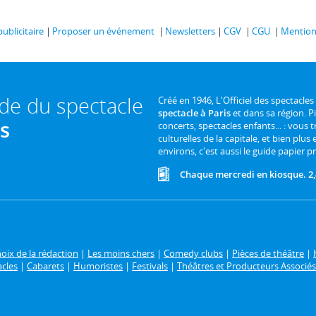
publicitaire
Proposer un événement
Newsletters
CGV
CGU
Mentions
ide du spectacle
Créé en 1946, L'Officiel des spectacles
spectacle à Paris
et dans sa région. P
is
concerts, spectacles enfants... : vous t
culturelles de la capitale, et bien plus
environs, c'est aussi le guide papier pr
Chaque mercredi en kiosque. 2,
oix de la rédaction
|
Les moins chers
|
Comedy clubs
|
Pièces de théâtre
|
acles
|
Cabarets
|
Humoristes
|
Festivals
|
Théâtres et Producteurs Associés