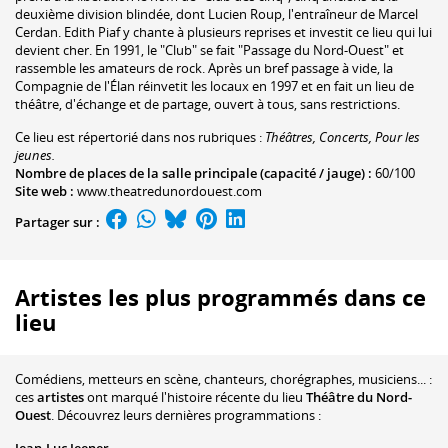
deuxième division blindée, dont Lucien Roup, l'entraîneur de Marcel
Cerdan. Edith Piaf y chante à plusieurs reprises et investit ce lieu qui lui
devient cher. En 1991, le "Club" se fait "Passage du Nord-Ouest" et
rassemble les amateurs de rock. Après un bref passage à vide, la
Compagnie de l'Élan réinvetit les locaux en 1997 et en fait un lieu de
théâtre, d'échange et de partage, ouvert à tous, sans restrictions.
Ce lieu est répertorié dans nos rubriques :
Théâtres, Concerts, Pour les
jeunes.
Nombre de places de la salle principale (capacité / jauge) :
60/100
Site web :
www.theatredunordouest.com
Partager sur :
Artistes les plus programmés dans ce
lieu
Comédiens, metteurs en scène, chanteurs, chorégraphes, musiciens... :
ces
artistes
ont marqué l'histoire récente du lieu
Théâtre du Nord-
Ouest
. Découvrez leurs dernières programmations :
Jean-Luc Jeener