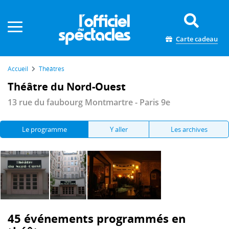
Panneau de gestion des cookies
Carte cadeau
Accueil
Théâtres
Théâtre du Nord-Ouest
13 rue du faubourg Montmartre - Paris 9e
Le programme
Y aller
Les archives
45 événements programmés en