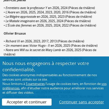
•
Entretiens avec le professeur Y
en 2026, 2024 (Pièces de théâtre)
•
L'Avare
en 2026, 2025, 2024, 2023, 2020, 2016 (Pièces de théâtre)
•
La Mégère apprivoisée
en 2026, 2025, 2023 (Pièces de théâtre)
•
Le Malade imaginaire
en 2026, 2025, 2024 (Pièces de théâtre)
•
L'École des femmes
en 2026, 2025, 2024, 2022 (Pièces de théâtre)
Olivier Bruaux
•
Richard III
en 2026, 2023, 2017, 2013 (Pièces de théâtre)
•
Un moment avec Victor Hugo - II
en 2026, 2025 (Pièces de théâtre)
•
Notre ami Will ou le secret de Mary Lamb
en 2026, 2025 (Pièces de
théâtre)
•
Macbeth
en 2026, 2025, 2024, 2023 (Pièces de théâtre)
Nous nous engageons à respecter votre
•
L'Avare
en 2026, 2025, 2024, 2023, 2020 (Pièces de théâtre)
confidentialité.
Bernard Lefebvre
Des cookies anonymes indispensables au fonctionnement de nos
•
Le Triomphe de l'amour
en 2026, 2025, 2023 (Pièces de théâtre)
services sont utilisés sur ce site.
•
Électre
en 2026, 2025, 2024 (Pièces de théâtre)
Nous limitons à
5 partenaires
l’usage de cookies tiers, en fonction de
vos
•
L'Avare
en 2026, 2025, 2024, 2023, 2020, 2016 (Pièces de théâtre)
préférences
, afin d'étudier notre audience pour améliorer nos services
•
Il ne faut jurer de rien
en 2026 (Pièces de théâtre)
et diffuser des vidéos.
•
Adieu Marquise, Adieu Molière
en 2026, 2025, 2024 (Pièces de théâtre)
Accepter et continuer
Continuer sans accepter
Hélène Robin