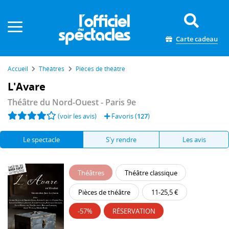
Panneau de gestion des cookies
Carte cadeau
Accueil
Théâtres
Pièces de théâtre
L'Avare
Théâtre du Nord-Ouest
- Paris 9e
(voir les avis)
Favoris (
127
)
Le spectacle
S'y rendre
Les avis
Théâtres
Théâtre classique
Pièces de théâtre
11-25,5 €
-57%
RÉSERVATION