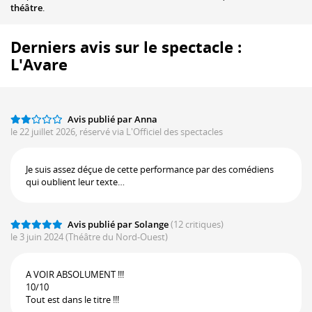
théâtre
.
Derniers avis sur le spectacle :
L'Avare
Avis publié par Anna
le 22 juillet 2026, réservé via L'Officiel des spectacles
Je suis assez déçue de cette performance par des comédiens
qui oublient leur texte…
Avis publié par Solange
(12 critiques)
le 3 juin 2024
(Théâtre du Nord-Ouest)
A VOIR ABSOLUMENT !!!
10/10
Tout est dans le titre !!!