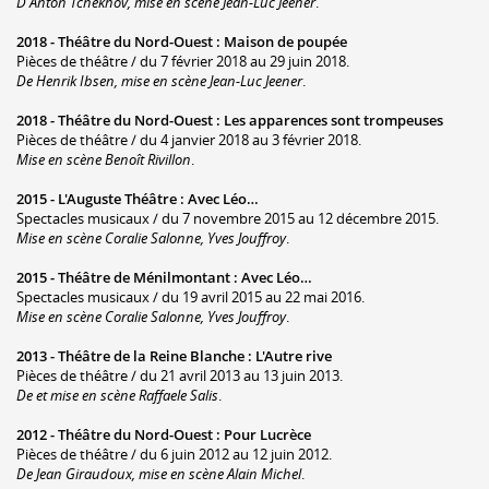
D'Anton Tchekhov, mise en scène Jean-Luc Jeener
.
2018 -
Théâtre du Nord-Ouest
:
Maison de poupée
Pièces de théâtre / du 7 février 2018 au 29 juin 2018.
De Henrik Ibsen, mise en scène Jean-Luc Jeener
.
2018 -
Théâtre du Nord-Ouest
:
Les apparences sont trompeuses
Pièces de théâtre / du 4 janvier 2018 au 3 février 2018.
Mise en scène Benoît Rivillon
.
2015 -
L'Auguste Théâtre
:
Avec Léo…
Spectacles musicaux / du 7 novembre 2015 au 12 décembre 2015.
Mise en scène Coralie Salonne, Yves Jouffroy
.
2015 -
Théâtre de Ménilmontant
:
Avec Léo…
Spectacles musicaux / du 19 avril 2015 au 22 mai 2016.
Mise en scène Coralie Salonne, Yves Jouffroy
.
2013 -
Théâtre de la Reine Blanche
:
L'Autre rive
Pièces de théâtre / du 21 avril 2013 au 13 juin 2013.
De et mise en scène Raffaele Salis
.
2012 -
Théâtre du Nord-Ouest
:
Pour Lucrèce
Pièces de théâtre / du 6 juin 2012 au 12 juin 2012.
De Jean Giraudoux, mise en scène Alain Michel
.