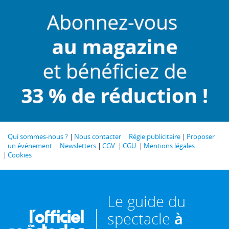
Qui sommes-nous ?
Nous contacter
Régie publicitaire
Proposer
un événement
Newsletters
CGV
CGU
Mentions légales
Cookies
Le guide du
spectacle
à