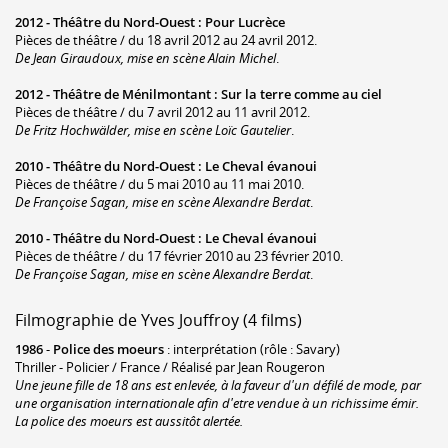
2012 -
Théâtre du Nord-Ouest
:
Pour Lucrèce
Pièces de théâtre / du 18 avril 2012 au 24 avril 2012.
De Jean Giraudoux, mise en scène Alain Michel
.
2012 -
Théâtre de Ménilmontant
:
Sur la terre comme au ciel
Pièces de théâtre / du 7 avril 2012 au 11 avril 2012.
De Fritz Hochwälder, mise en scène Loïc Gautelier
.
2010 -
Théâtre du Nord-Ouest
:
Le Cheval évanoui
Pièces de théâtre / du 5 mai 2010 au 11 mai 2010.
De Françoise Sagan, mise en scène Alexandre Berdat
.
2010 -
Théâtre du Nord-Ouest
:
Le Cheval évanoui
Pièces de théâtre / du 17 février 2010 au 23 février 2010.
De Françoise Sagan, mise en scène Alexandre Berdat
.
Filmographie de Yves Jouffroy (4 films)
1986
-
Police des moeurs
: interprétation (rôle : Savary)
Thriller - Policier / France / Réalisé par Jean Rougeron
Une jeune fille de 18 ans est enlevée, à la faveur d'un défilé de mode, par
une organisation internationale afin d'etre vendue à un richissime émir.
La police des moeurs est aussitôt alertée.