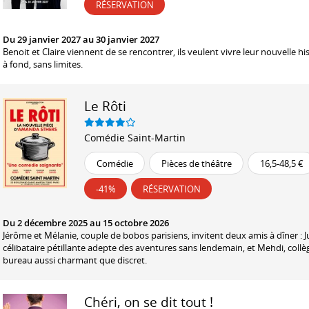
RÉSERVATION
Du 29 janvier 2027 au 30 janvier 2027
Benoit et Claire viennent de se rencontrer, ils veulent vivre leur nouvelle hi
à fond, sans limites.
Le Rôti
Comédie Saint-Martin
Comédie
Pièces de théâtre
16,5-48,5 €
-41%
RÉSERVATION
Du 2 décembre 2025 au 15 octobre 2026
Jérôme et Mélanie, couple de bobos parisiens, invitent deux amis à dîner : Ju
célibataire pétillante adepte des aventures sans lendemain, et Mehdi, coll
bureau aussi charmant que discret.
Chéri, on se dit tout !