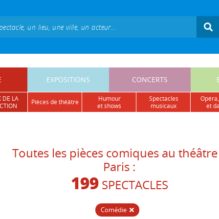
E
EXPOSITIONS
CONCERTS
 DE LA
humour
spectacles
opéra,
pièces de théâtre
CTION
et shows
musicaux
et d
Toutes les pièces comiques au théâtre
Paris :
199
SPECTACLES
Comédie