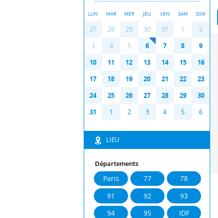
LUN
MAR
MER
JEU
VEN
SAM
DIM
Pr
N
27
28
29
30
31
1
2
ev
ex
t
3
4
5
6
7
8
9
10
11
12
13
14
15
16
17
18
19
20
21
22
23
24
25
26
27
28
29
30
31
1
2
3
4
5
6
LIEU
Départements
Paris
77
78
91
92
93
94
95
IDF