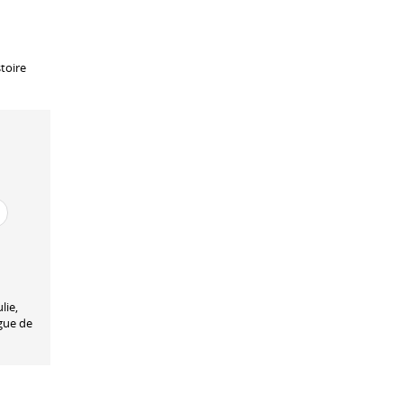
stoire
lie,
ègue de