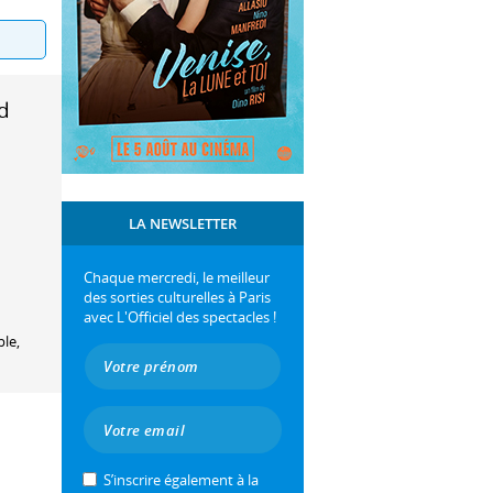
d
LA NEWSLETTER
Chaque mercredi, le meilleur
des sorties culturelles à Paris
avec L'Officiel des spectacles !
le,
S’inscrire également à la