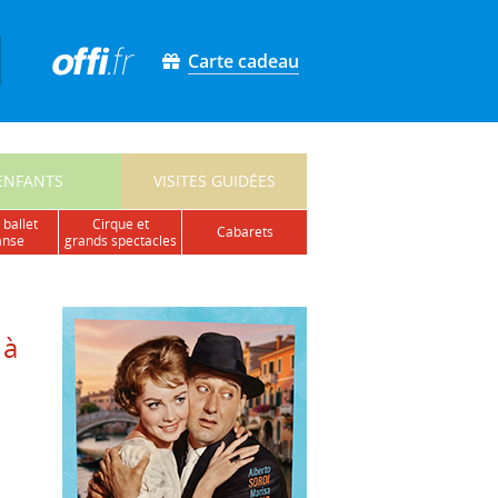
Carte cadeau
ENFANTS
VISITES GUIDÉES
 ballet
cirque et
cabarets
anse
grands spectacles
 à