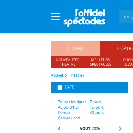
Panneau de gestion des cookies
CINÉMA
THÉÂTR
NOUVEAUTÉS
MEILLEURS
CHOIX
THÉÂTRE
SPECTACLES
RÉDA
Accueil
Théâtres
DATE
Toutes les dates
7
jours
Aujourd'hui
15
jours
Demain
30
jours
Ce week end
AOUT
2026