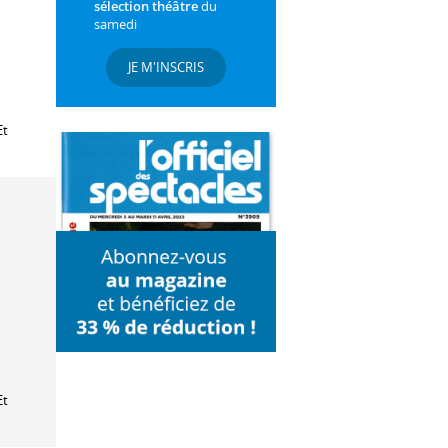
sélection théâtre
du
samedi
JE M'INSCRIS
Et
Et