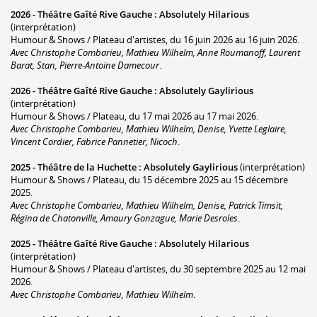
2026 -
Théâtre Gaîté Rive Gauche
:
Absolutely Hilarious
(interprétation)
Humour & Shows / Plateau d'artistes, du 16 juin 2026 au 16 juin 2026.
Avec Christophe Combarieu, Mathieu Wilhelm, Anne Roumanoff, Laurent
Barat, Stan, Pierre-Antoine Damecour
.
2026 -
Théâtre Gaîté Rive Gauche
:
Absolutely Gaylirious
(interprétation)
Humour & Shows / Plateau, du 17 mai 2026 au 17 mai 2026.
Avec Christophe Combarieu, Mathieu Wilhelm, Denise, Yvette Leglaire,
Vincent Cordier, Fabrice Pannetier, Nicoch
.
2025 -
Théâtre de la Huchette
:
Absolutely Gaylirious
(interprétation)
Humour & Shows / Plateau, du 15 décembre 2025 au 15 décembre
2025.
Avec Christophe Combarieu, Mathieu Wilhelm, Denise, Patrick Timsit,
Régina de Chatonville, Amaury Gonzague, Marie Desroles
.
2025 -
Théâtre Gaîté Rive Gauche
:
Absolutely Hilarious
(interprétation)
Humour & Shows / Plateau d'artistes, du 30 septembre 2025 au 12 mai
2026.
Avec Christophe Combarieu, Mathieu Wilhelm
.