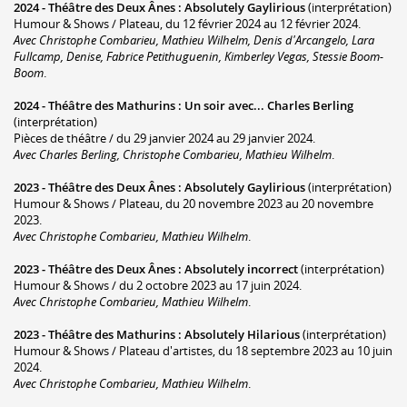
2024 -
Théâtre des Deux Ânes
:
Absolutely Gaylirious
(interprétation)
Humour & Shows / Plateau, du 12 février 2024 au 12 février 2024.
Avec Christophe Combarieu, Mathieu Wilhelm, Denis d'Arcangelo, Lara
Fullcamp, Denise, Fabrice Petithuguenin, Kimberley Vegas, Stessie Boom-
Boom
.
2024 -
Théâtre des Mathurins
:
Un soir avec... Charles Berling
(interprétation)
Pièces de théâtre / du 29 janvier 2024 au 29 janvier 2024.
Avec Charles Berling, Christophe Combarieu, Mathieu Wilhelm
.
2023 -
Théâtre des Deux Ânes
:
Absolutely Gaylirious
(interprétation)
Humour & Shows / Plateau, du 20 novembre 2023 au 20 novembre
2023.
Avec Christophe Combarieu, Mathieu Wilhelm
.
2023 -
Théâtre des Deux Ânes
:
Absolutely incorrect
(interprétation)
Humour & Shows / du 2 octobre 2023 au 17 juin 2024.
Avec Christophe Combarieu, Mathieu Wilhelm
.
2023 -
Théâtre des Mathurins
:
Absolutely Hilarious
(interprétation)
Humour & Shows / Plateau d'artistes, du 18 septembre 2023 au 10 juin
2024.
Avec Christophe Combarieu, Mathieu Wilhelm
.