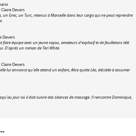
nario
 Claire Devers
is, un Grec, un Turc, retenus à Marseille dans leur cargo qui ne peut reprendre
o.
ire Devers
e faire équipe avec un jeune voyou, amateurs d'explosif et de feuilletons télé.
lui. D'après un roman de Teri White.
 Claire Devers
lle lui annonce qu'elle attend un enfant, Alice quitte Léo, décidée à assumer
squ'au jour où il doit suivre des séances de massage. Il rencontre Dominique,
..