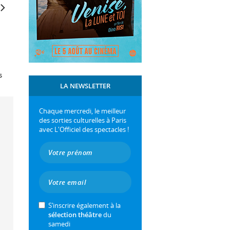
s
LA NEWSLETTER
Chaque mercredi, le meilleur
des sorties culturelles à Paris
avec L'Officiel des spectacles !
S’inscrire également à la
sélection théâtre
du
samedi