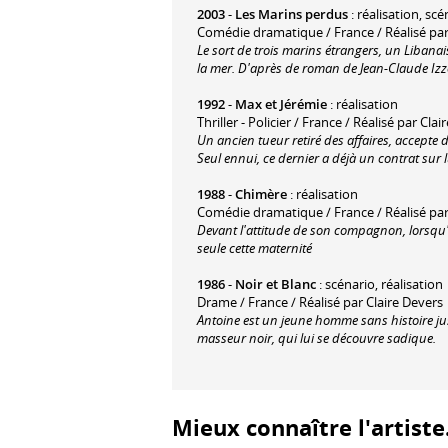
2003
-
Les Marins perdus
: réalisation, scé
Comédie dramatique / France / Réalisé par
Le sort de trois marins étrangers, un Libana
la mer. D'après de roman de Jean-Claude Izz
1992
-
Max et Jérémie
: réalisation
Thriller - Policier / France / Réalisé par Cla
Un ancien tueur retiré des affaires, accepte d
Seul ennui, ce dernier a déjà un contrat sur 
1988
-
Chimère
: réalisation
Comédie dramatique / France / Réalisé par
Devant l'attitude de son compagnon, lorsqu'e
seule cette maternité
1986
-
Noir et Blanc
: scénario, réalisation
Drame / France / Réalisé par Claire Devers
Antoine est un jeune homme sans histoire ju
masseur noir, qui lui se découvre sadique.
Mieux connaître l'artiste.