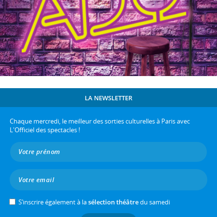
LA NEWSLETTER
Chaque mercredi, le meilleur des sorties culturelles à Paris avec
L'Officiel des spectacles !
S’inscrire également à la
sélection théâtre
du samedi