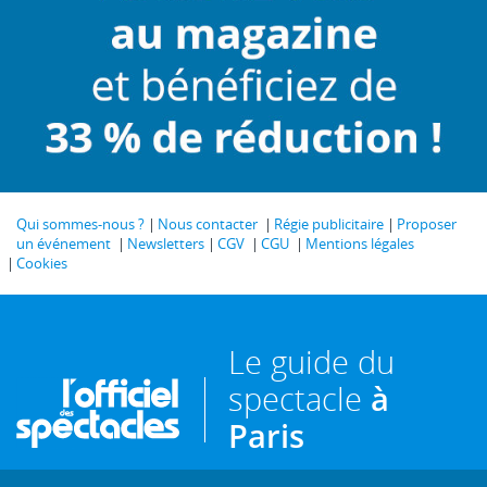
Qui sommes-nous ?
Nous contacter
Régie publicitaire
Proposer
un événement
Newsletters
CGV
CGU
Mentions légales
Cookies
Le guide du
spectacle
à
Paris