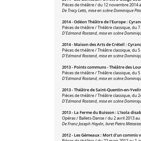
Pièces de théâtre / du 12 novembre 2014 
De Tracy Letts, mise en scène Dominique Pito
2014 -
Odéon Théâtre de l'Europe
:
Cyran
Pièces de théâtre / Théâtre classique, du 7
D'Edmond Rostand, mise en scène Dominique
2014 -
Maison des Arts de Créteil
:
Cyrano
Pièces de théâtre / Théâtre classique, du 5 
D'Edmond Rostand, mise en scène Dominique
2013 -
Points communs - Théâtre des Lou
Pièces de théâtre / Théâtre classique, du 5 
D'Edmond Rostand, mise en scène Dominique
2013 -
Théâtre de Saint-Quentin-en-Yveli
Pièces de théâtre / Théâtre classique, du 24
D'Edmond Rostand, mise en scène Dominiqu
2013 -
La Ferme du Buisson
:
L'Isola disa
Opéras / Ballets-Danse / du 2 avril 2013 au 
De Franz Joseph Haydn, livret Pietro Metasta
2012 -
Les Gémeaux
:
Mort d'un commis 
Pièces de théâtre / du 22 mars 2012 au 1 av