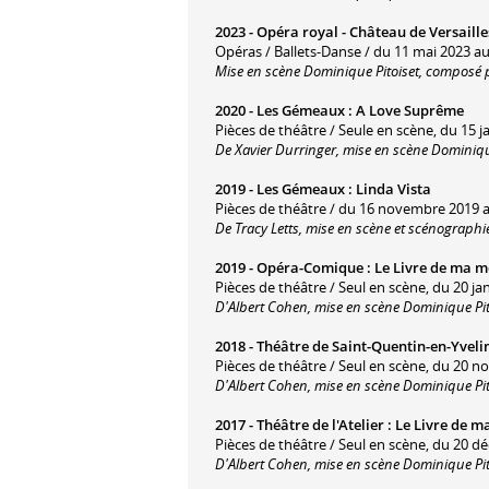
2023 -
Opéra royal - Château de Versaille
Opéras / Ballets-Danse / du 11 mai 2023 au
Mise en scène Dominique Pitoiset, composé p
2020 -
Les Gémeaux
:
A Love Suprême
Pièces de théâtre / Seule en scène, du 15 j
De Xavier Durringer, mise en scène Dominiqu
2019 -
Les Gémeaux
:
Linda Vista
Pièces de théâtre / du 16 novembre 2019 
De Tracy Letts, mise en scène et scénographi
2019 -
Opéra-Comique
:
Le Livre de ma m
Pièces de théâtre / Seul en scène, du 20 ja
D'Albert Cohen, mise en scène Dominique Pit
2018 -
Théâtre de Saint-Quentin-en-Yveli
Pièces de théâtre / Seul en scène, du 20
D'Albert Cohen, mise en scène Dominique Pit
2017 -
Théâtre de l'Atelier
:
Le Livre de m
Pièces de théâtre / Seul en scène, du 20 
D'Albert Cohen, mise en scène Dominique Pit