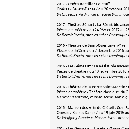
2017 -
Opéra Bastille
:
Falstaff
Opéras / Ballets-Danse / du 26 octobre 2
De Giuseppe Verdi, mise en scène Dominique 
2017 -
Théâtre Sénart
:
La Résistible asce
Pièces de théâtre / du 24 février 2017 au 26
De Bertolt Brecht, mise en scène Dominique P
2016 -
Théâtre de Saint-Quentin-en-Yveli
Pièces de théâtre / du 7 décembre 2016 a
De Bertolt Brecht, mise en scène Dominique P
2016 -
Les Gémeaux
:
La Résistible ascens
Pièces de théâtre / du 10 novembre 2016 
De Bertolt Brecht, mise en scène Dominique P
2016 -
Théâtre de la Porte Saint-Martin
:
Pièces de théâtre / Théâtre classique, du 2
D’Edmond Rostand, mise en scène Dominique
2015 -
Maison des Arts de Créteil
:
Cosi F
Opéras / Ballets-Danse / du 19 juin 2015 au
De Wolfgang Amadeus Mozart, livret Lorenzo
2014 -
Les Gémeaux
:
Un été à Osage Cou