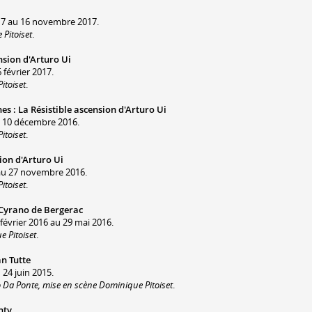
017 au 16 novembre 2017.
Pitoiset
.
nsion d'Arturo Ui
 février 2017.
itoiset
.
nes
:
La Résistible ascension d'Arturo Ui
u 10 décembre 2016.
itoiset
.
ion d'Arturo Ui
au 27 novembre 2016.
itoiset
.
Cyrano de Bergerac
 février 2016 au 29 mai 2016.
 Pitoiset
.
an Tutte
 24 juin 2015.
 Da Ponte, mise en scène Dominique Pitoiset
.
nty