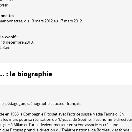
oiset
.
onnettes
 marionnettes, du 13 mars 2012 au 17 mars 2012.
nia Woolf ?
u 19 décembre 2010.
toiset
.
.. : la biographie
ne, pédagogue, scénographe et acteur français.
de en 1988 la Compagnie Pitoiset avec l’actrice suisse Nadia Fabrizio. En
rs les murs pour sa réalisation de l’
Urfaust
de Goethe. Il est nommé directeu
seigne à Milan et Turin, devient metteur en scène associé et crée une
ique Pitoiset prend la direction du Théâtre national de Bordeaux et fonde