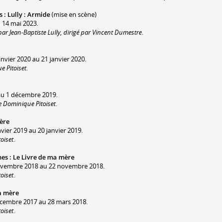
s
:
Lully : Armide
(mise en scène)
 14 mai 2023.
ar Jean-Baptiste Lully, dirigé par Vincent Dumestre
.
anvier 2020 au 21 janvier 2020.
e Pitoiset
.
au 1 décembre 2019.
e Dominique Pitoiset
.
ère
nvier 2019 au 20 janvier 2019.
oiset
.
nes
:
Le Livre de ma mère
 novembre 2018 au 22 novembre 2018.
oiset
.
a mère
décembre 2017 au 28 mars 2018.
oiset
.