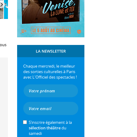
tous
LA NEWSLETTER
Chaque mercredi, le meilleur
des sorties culturelles à Paris
avec L'Officiel des spectacles !
S’inscrire également à la
sélection théâtre
du
samedi