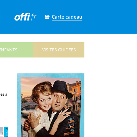
Carte cadeau
ENFANTS
VISITES GUIDÉES
es à