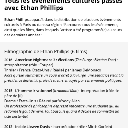
Tous les événements culturels passés
avec Ethan Phillips
Ethan Phillips
apparaît dans la distribution de plusieurs événements
culturels à Paris ou dans sa région ! Parcourez tous les événements,
ainsi que les films, dans lesquels l'artiste a été programmé(e) au cours
des dernières années :
Filmographie de Ethan Phillips (6 films)
2016
-
American Nightmare 3 : élections
(
The Purge : Election Year
) :
interprétation (rôle : Couper)
Thriller / France, Etats-Unis / Réalisé par James DeMonaco
Alors qu'elle veut mettre un coup d'arrêt à la Purge, une sénatrice visant la
présidence devient la proie de tueurs envoyés par ses ennemis politiques.
2015
-
L'Homme irrationnel
(
Irrational Man
) : interprétation (rôle : le
père de Jill)
Drame / Etats-Unis / Réalisé par Woody Allen
Un professeur de philosophie dépressif rencontre une étudiante qui lui
redonne le goût de vivre. Tout bascule quand il décide de commettre un
acte existentiel.
2013
-
Inside Llewyn Davis
: interprétation (rôle : Mitch Gorfein)