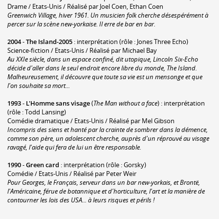
Drame / Etats-Unis / Réalisé par Joel Coen, Ethan Coen
Greenwich Village, hiver 1961. Un musicien folk cherche désespérément à
percer sur la scène new-yorkaise. Il erre de bar en bar.
2004
-
The Island-2005
: interprétation (rôle : Jones Three Echo)
Science-fiction / Etats-Unis / Réalisé par Michael Bay
Au XXIe siècle, dans un espace confiné, dit utopique, Lincoln Six-Echo
décide d'aller dans le seul endroit encore libre du monde, The Island.
Malheureusement, il découvre que toute sa vie est un mensonge et que
l'on souhaite sa mort...
1993
-
L'Homme sans visage
(
The Man without a face
) : interprétation
(rôle : Todd Lansing)
Comédie dramatique / Etats-Unis / Réalisé par Mel Gibson
Incompris des siens et hanté par la crainte de sombrer dans la démence,
comme son père, un adolescent cherche, auprès d'un réprouvé au visage
ravagé, l'aide qui fera de lui un être responsable.
1990
-
Green card
: interprétation (rôle : Gorsky)
Comédie / Etats-Unis / Réalisé par Peter Weir
Pour Georges, le Français, serveur dans un bar new-yorkais, et Brontë,
l'Américaine, férue de botannique et d'horticulture, l'art et la manière de
contourner les lois des USA... à leurs risques et périls !