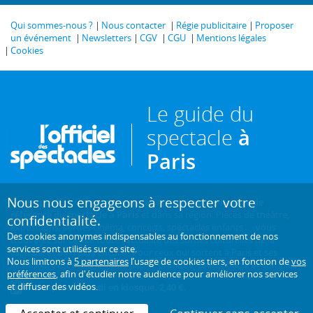
Qui sommes-nous ?
Nous contacter
Régie publicitaire
Proposer
un événement
Newsletters
CGV
CGU
Mentions légales
Cookies
Le guide du
spectacle
à
Paris
Nous nous engageons à respecter votre
Créé en 1946, L'Officiel des spectacles est
l'hebdomadaire de
référence du spectacle à Paris
et dans sa région. Pièces de théâtre,
confidentialité.
expositions, sorties cinéma, concerts, spectacles enfants... : vous
Des cookies anonymes indispensables au fonctionnement de nos
trouverez sur ce site toute l'actualité des sorties culturelles de la
services sont utilisés sur ce site.
capitale, et bien plus encore ! Pour ceux qui sortent à Paris et ses
Nous limitons à
5 partenaires
l’usage de cookies tiers, en fonction de
vos
environs, c'est aussi le guide papier pratique, précis, fiable et complet.
préférences
, afin d'étudier notre audience pour améliorer nos services
et diffuser des vidéos.
Chaque mercredi en kiosque. 2,40 €.