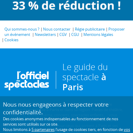
Qui sommes-nous ?
Nous contacter
Régie publicitaire
Proposer
un événement
Newsletters
CGV
CGU
Mentions légales
Cookies
Le guide du
spectacle
à
Paris
Nous nous engageons à respecter votre
Créé en 1946, L'Officiel des spectacles est
l'hebdomadaire de
référence du spectacle à Paris
et dans sa région. Pièces de théâtre,
confidentialité.
expositions, sorties cinéma, concerts, spectacles enfants... : vous
Des cookies anonymes indispensables au fonctionnement de nos
trouverez sur ce site toute l'actualité des sorties culturelles de la
services sont utilisés sur ce site.
capitale, et bien plus encore ! Pour ceux qui sortent à Paris et ses
Nous limitons à
5 partenaires
l’usage de cookies tiers, en fonction de
vos
environs, c'est aussi le guide papier pratique, précis, fiable et complet.