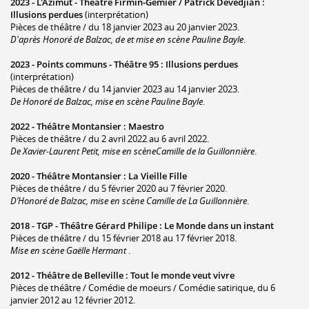
2023 -
L'Azimut - Théâtre Firmin-Gémier / Patrick Devedjian
:
Illusions perdues
(interprétation)
Pièces de théâtre / du 18 janvier 2023 au 20 janvier 2023.
D'après Honoré de Balzac, de et mise en scène Pauline Bayle
.
2023 -
Points communs - Théâtre 95
:
Illusions perdues
(interprétation)
Pièces de théâtre / du 14 janvier 2023 au 14 janvier 2023.
De Honoré de Balzac, mise en scène Pauline Bayle
.
2022 -
Théâtre Montansier
:
Maestro
Pièces de théâtre / du 2 avril 2022 au 6 avril 2022.
De Xavier-Laurent Petit, mise en scèneCamille de la Guillonnière
.
2020 -
Théâtre Montansier
:
La Vieille Fille
Pièces de théâtre / du 5 février 2020 au 7 février 2020.
D’Honoré de Balzac, mise en scène Camille de La Guillonnière
.
2018 -
TGP - Théâtre Gérard Philipe
:
Le Monde dans un instant
Pièces de théâtre / du 15 février 2018 au 17 février 2018.
Mise en scène Gaëlle Hermant
.
2012 -
Théâtre de Belleville
:
Tout le monde veut vivre
Pièces de théâtre / Comédie de moeurs / Comédie satirique, du 6
janvier 2012 au 12 février 2012.