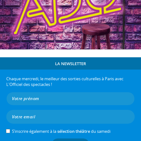
LA NEWSLETTER
Chaque mercredi, le meilleur des sorties culturelles à Paris avec
L'Officiel des spectacles !
S’inscrire également à la
sélection théâtre
du samedi