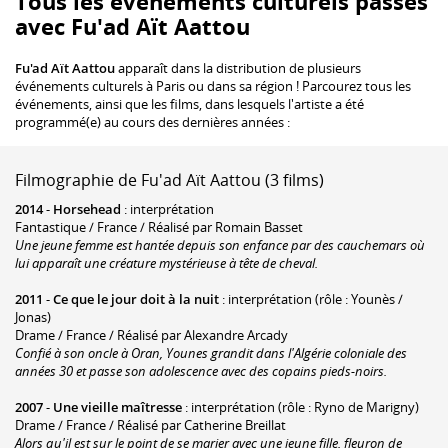
Tous les événements culturels passés
avec Fu'ad Aït Aattou
Fu'ad Aït Aattou
apparaît dans la distribution de plusieurs
événements culturels à Paris ou dans sa région ! Parcourez tous les
événements, ainsi que les films, dans lesquels l'artiste a été
programmé(e) au cours des dernières années :
Filmographie de Fu'ad Aït Aattou (3 films)
2014
-
Horsehead
: interprétation
Fantastique / France / Réalisé par Romain Basset
Une jeune femme est hantée depuis son enfance par des cauchemars où
lui apparaît une créature mystérieuse à tête de cheval.
2011
-
Ce que le jour doit à la nuit
: interprétation (rôle : Younès /
Jonas)
Drame / France / Réalisé par Alexandre Arcady
Confié à son oncle à Oran, Younes grandit dans l'Algérie coloniale des
années 30 et passe son adolescence avec des copains pieds-noirs.
2007
-
Une vieille maîtresse
: interprétation (rôle : Ryno de Marigny)
Drame / France / Réalisé par Catherine Breillat
Alors qu'il est sur le point de se marier avec une jeune fille, fleuron de