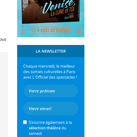
tous
LA NEWSLETTER
Chaque mercredi, le meilleur
des sorties culturelles à Paris
avec L'Officiel des spectacles !
S’inscrire également à la
sélection théâtre
du
samedi