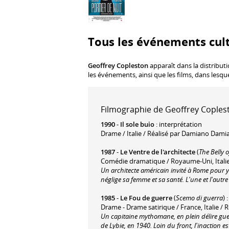
Tous les événements cult
Geoffrey Copleston
apparaît dans la distribut
les événements, ainsi que les films, dans lesqu
Filmographie de Geoffrey Coplest
1990
-
Il sole buio
: interprétation
Drame / Italie / Réalisé par Damiano Dami
1987
-
Le Ventre de l'architecte
(
The Belly o
Comédie dramatique / Royaume-Uni, Italie
Un architecte américain invité à Rome pour y
néglige sa femme et sa santé. L'une et l'autre 
1985
-
Le Fou de guerre
(
Scemo di guerra
) 
Drame - Drame satirique / France, Italie / R
Un capitaine mythomane, en plein délire g
de Lybie, en 1940. Loin du front, l'inaction est