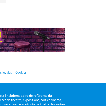
 légales
Cookies
 est
l'hebdomadaire de référence du
ièces de théâtre, expositions, sorties cinéma,
rouverez sur ce site toute l'actualité des sorties