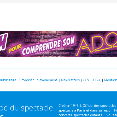
publicitaire
Proposer un événement
Newsletters
CGV
CGU
Mentions
ide du spectacle
Créé en 1946, L'Officiel des spectacles
spectacle à Paris
et dans sa région. P
is
concerts, spectacles enfants... : vous t