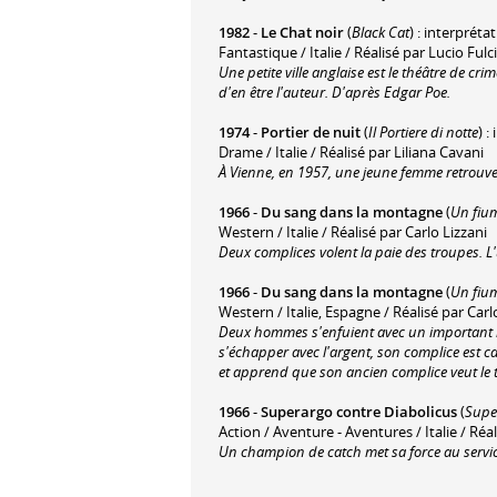
1982
-
Le Chat noir
(
Black Cat
) : interpréta
Fantastique / Italie / Réalisé par Lucio Fulci
Une petite ville anglaise est le théâtre de c
d'en être l'auteur. D'après Edgar Poe.
1974
-
Portier de nuit
(
Il Portiere di notte
) :
Drame / Italie / Réalisé par Liliana Cavani
À Vienne, en 1957, une jeune femme retrouve l’
1966
-
Du sang dans la montagne
(
Un fium
Western / Italie / Réalisé par Carlo Lizzani
Deux complices volent la paie des troupes. L'
1966
-
Du sang dans la montagne
(
Un fium
Western / Italie, Espagne / Réalisé par Carl
Deux hommes s'enfuient avec un important b
s'échapper avec l'argent, son complice est ca
et apprend que son ancien complice veut le 
1966
-
Superargo contre Diabolicus
(
Supe
Action / Aventure - Aventures / Italie / Réa
Un champion de catch met sa force au service