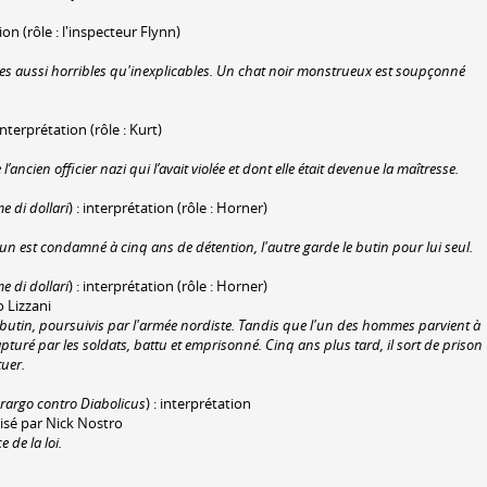
tion (rôle : l'inspecteur Flynn)
rimes aussi horribles qu'inexplicables. Un chat noir monstrueux est soupçonné
 interprétation (rôle : Kurt)
ancien officier nazi qui l’avait violée et dont elle était devenue la maîtresse.
e di dollari
) : interprétation (rôle : Horner)
un est condamné à cinq ans de détention, l'autre garde le butin pour lui seul.
e di dollari
) : interprétation (rôle : Horner)
o Lizzani
utin, poursuivis par l'armée nordiste. Tandis que l'un des hommes parvient à
pturé par les soldats, battu et emprisonné. Cinq ans plus tard, il sort de prison
tuer.
rargo contro Diabolicus
) : interprétation
lisé par Nick Nostro
 de la loi.