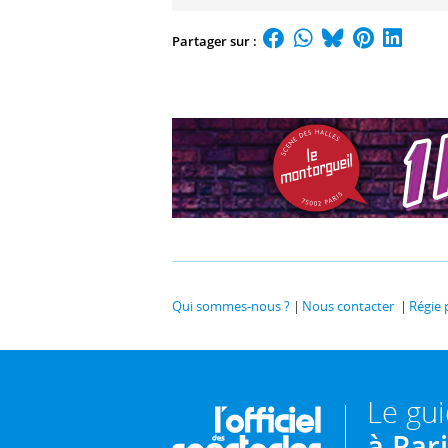
Partager sur :
Qui sommes-nous ?
Nous contacter
Régie 
Le gu
à Par