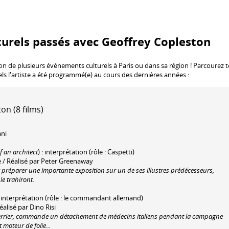
urels passés avec Geoffrey Copleston
ion de plusieurs événements culturels à Paris ou dans sa région ! Parcourez 
els l'artiste a été programmé(e) au cours des dernières années :
on (8 films)
ani
f an architect
) : interprétation (rôle : Caspetti)
 / Réalisé par Peter Greenaway
 préparer une importante exposition sur un de ses illustres prédécesseurs,
le trahiront.
: interprétation (rôle : le commandant allemand)
éalisé par Dino Risi
uerrier, commande un détachement de médecins italiens pendant la campagne
 moteur de folie...