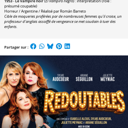
1953
-
Le Vampire noir
(
El Vampiro negro
) : interprétation (rôle :
présumé coupable)
Horreur / Argentine / Réalisé par Román Barreto
Cible de moqueries proférées par de nombreuses femmes qu'il croise, un
professeur d'anglais assoiffé de vengeance se met soudain à tuer des
enfants.
Partager sur :