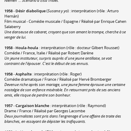
Niemen"... Scénario d'Elsa Triolet.
1958
-
Désir diabolique
(
Susana y yo
) : interprétation (rôle : Arturo
Hernán)
Film musical - Comédie musicale / Espagne / Réalisé par Enrique Cahen
Salaberry
Une danseuse de cabaret, croyant que son amant la trompe, cherche à se
venger de lui.
1958
-
Houla-houla
: interprétation (rôle : docteur Gilbert Rousset)
Comédie / France, Italie / Réalisé par Robert Darène
Un jeune instituteur, surpris auprès d'une jeune antillaise, se voit
contraint de l'épouser. C'est le début de ses ennuis.
1958
-
Asphalte
: interprétation (rôle : Roger)
Comédie dramatique / France / Réalisé par Hervé Bromberger
Devenue riche après son mariage, une jeune femme éprouve une certaine
nostalgie de son enfance misérable. En retournant près de ses anciens
amis, elle risque de perdre son bonheur.
1957
-
Cargaison blanche
: interprétation (rôle : Raymond)
Drame / France / Réalisé par Georges Lacombe
Deux journalistes sont pris dans l'engrenage d'une affaire de traite des
blanches, en essayant de dépister les trafiquants.