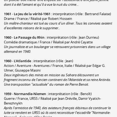
dont il a été l'amant et qu'il a vue la nuit du crime...
1961
-
Le Jeu de la vérité-1961
: interprétation (rôle : Bertrand Falaise)
Drame / France / Réalisé par Robert Hossein
Un maître-chanteur est tué au cours d'un dîner. Tous les convives avaient
d'excellentes raisons de le supprimer..
1960
-
Le Passage du Rhin
: interprétation (rôle : Jean Durrieu)
Comédie dramatique / France / Réalisé par André Cayatte
Un journaliste et un boulanger se retrouvent prisonniers dans un village
allemand en 1940.
1960
-
L'Atlantide
: interprétation (rôle : Jean)
Action / Aventure - Aventures / France, Italie / Réalisé par Edgar G.
Ulmer, Giuseppe Masini
Deux ingénieurs des mines en mission au Sahara découvrent un
fragment inconnu de l'ancien continent de l'Atlantide et sa reine Antinéa.
Une transposition "actualisée" du roman de Pierre Benoit.
1959
-
Normandie-Niemen
: interprétation (rôle : Benoît)
Guerre / France, URSS / Réalisé par Jean Dréville, Damir Vyatich-
Berezhnykh
Après l'armistice de 1940, des aviateurs français désireux de continuer la
lutte se rendent en URSS où ils vont reconstituer l'escadrille "Normandie-