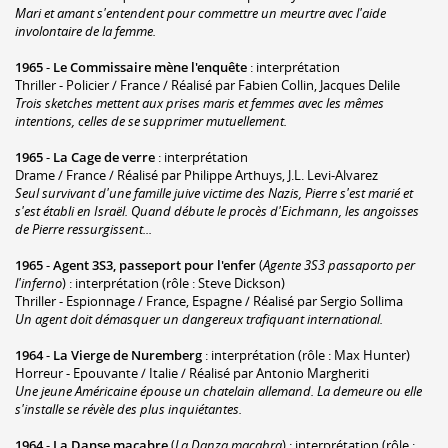
Mari et amant s'entendent pour commettre un meurtre avec l'aide
involontaire de la femme.
1965
-
Le Commissaire mène l'enquête
: interprétation
Thriller - Policier / France / Réalisé par Fabien Collin, Jacques Delile
Trois sketches mettent aux prises maris et femmes avec les mêmes
intentions, celles de se supprimer mutuellement.
1965
-
La Cage de verre
: interprétation
Drame / France / Réalisé par Philippe Arthuys, J.L. Levi-Alvarez
Seul survivant d'une famille juive victime des Nazis, Pierre s'est marié et
s'est établi en Israël. Quand débute le procès d'Eichmann, les angoisses
de Pierre ressurgissent...
1965
-
Agent 3S3, passeport pour l'enfer
(
Agente 3S3 passaporto per
l'inferno
) : interprétation (rôle : Steve Dickson)
Thriller - Espionnage / France, Espagne / Réalisé par Sergio Sollima
Un agent doit démasquer un dangereux trafiquant international.
1964
-
La Vierge de Nuremberg
: interprétation (rôle : Max Hunter)
Horreur - Epouvante / Italie / Réalisé par Antonio Margheriti
Une jeune Américaine épouse un chatelain allemand. La demeure ou elle
s'installe se révèle des plus inquiétantes.
1964
-
La Danse macabre
(
La Danza macabra
) : interprétation (rôle :