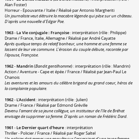
Alan Foster)
Horreur - Epouvante / Italie / Réalisé par Antonio Margheriti
Un journaliste veut détruire la macabre légende qui pèse sur un château.
D'après une nouvelle d'Edgar Poe.
1963
-
La Vie conjugale : Françoise
: interprétation (rôle : Philippe)
Drame / France, Italie, Allemagne / Réalisé par André Cayatte
Après quelque temps de relatif bonheur, une homme et une femme se
lassent de leur vie commune. L'érosion du couple débute, racontée par
l'épouse, Françoise.
1962
-
Mandrin
(
Bandit gentilhomme
) : interprétation (rôle : Mandrin)
Action / Aventure - Cape et épée / France / Réalisé par Jean-Paul Le
Chanois
Les aventures et les amours du célèbre brigand au grand coeur, héros de
la complainte populaire.
1962
-
L'Accident
: interprétation (rôle : Julien)
Drame / France / Réalisé par Edmond Gréville
Devenu l'amant de sa jeune collègue, un instituteur de l'Ile de Bréhat
envisage de supprimer sa femme. D'après un roman de Frédéric Dard.
1961
-
Le Dernier quart d'heure
: interprétation
Thriller - Policier / France / Réalisé par Roger Saltel
Un policier doit mener une enquête sur l'assassinat d'une jeune femme