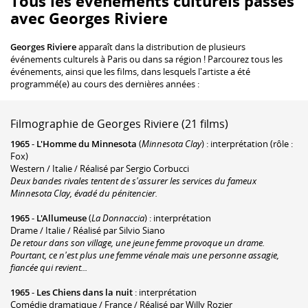
Tous les événements culturels passés
avec Georges Riviere
Georges Riviere
apparaît dans la distribution de plusieurs
événements culturels à Paris ou dans sa région ! Parcourez tous les
événements, ainsi que les films, dans lesquels l'artiste a été
programmé(e) au cours des dernières années :
Filmographie de Georges Riviere (21 films)
1965
-
L'Homme du Minnesota
(
Minnesota Clay
) : interprétation (rôle :
Fox)
Western / Italie / Réalisé par Sergio Corbucci
Deux bandes rivales tentent de s'assurer les services du fameux
Minnesota Clay, évadé du pénitencier.
1965
-
L'Allumeuse
(
La Donnaccia
) : interprétation
Drame / Italie / Réalisé par Silvio Siano
De retour dans son village, une jeune femme provoque un drame.
Pourtant, ce n'est plus une femme vénale mais une personne assagie,
fiancée qui revient...
1965
-
Les Chiens dans la nuit
: interprétation
Comédie dramatique / France / Réalisé par Willy Rozier