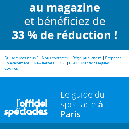
Qui sommes-nous ?
Nous contacter
Régie publicitaire
Proposer
un événement
Newsletters
CGV
CGU
Mentions légales
Cookies
Le guide du
spectacle
à
Paris