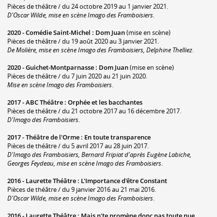
Pièces de théâtre / du 24 octobre 2019 au 1 janvier 2021.
D'Oscar Wilde, mise en scène Imago des Framboisiers
.
2020 -
Comédie Saint-Michel
:
Dom Juan
(mise en scène)
Pièces de théâtre / du 19 août 2020 au 3 janvier 2021.
De Molière, mise en scène Imago des Framboisiers, Delphine Thelliez
.
2020 -
Guichet-Montparnasse
:
Dom Juan
(mise en scène)
Pièces de théâtre / du 7 juin 2020 au 21 juin 2020.
Mise en scène Imago des Framboisiers
.
2017 -
ABC Théâtre
:
Orphée et les bacchantes
Pièces de théâtre / du 21 octobre 2017 au 16 décembre 2017.
D'Imago des Framboisiers
.
2017 -
Théâtre de l'Orme
:
En toute transparence
Pièces de théâtre / du 5 avril 2017 au 28 juin 2017.
D'Imago des Framboisiers, Bernard Fripiat d'après Eugène Labiche,
Georges Feydeau, mise en scène Imago des Framboisiers
.
2016 -
Laurette Théâtre
:
L'Importance d'être Constant
Pièces de théâtre / du 9 janvier 2016 au 21 mai 2016.
D'Oscar Wilde, mise en scène Imago des Framboisiers
.
2016 -
Laurette Théâtre
:
Mais n'te promène donc pas toute nue