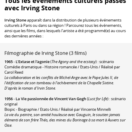
Tous les événements culturels passés
avec Irving Stone
Irving Stone
apparaît dans la distribution de plusieurs événements
culturels à Paris ou dans sa région ! Parcourez tous les événements,
ainsi que les films, dans lesquels l'artiste a été programmé(e) au cours
des dernières années :
Filmographie de Irving Stone (3 films)
1965
-
L'Extase et l'agonie
(
The Agony and the ecstasy
) : scénario
Comédie dramatique - Histoire romancée / Etats-Unis / Réalisé par
Carol Reed
La collaboration et les conflits de Michel-Ange avec le Pape Jules II, de
l'édification de son tombeau à l'achèvement de la Chapelle Sixtine.
D'après le roman d'Irvin Stone.
1956
-
La Vie passionnée de Vincent Van Gogh
(
Lust for Life
) : scénario
original
Biopic - Biographie / Etats-Unis / Réalisé par Vincente Minnelli
La vie du peintre, son amitié houleuse avec Gauguin, le soutien jamais
démenti de son frère Théo, des mines du Borinage à sa mort à Auvers sur
Oise.