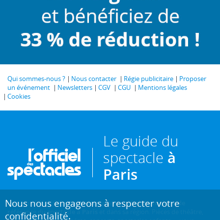
Qui sommes-nous ?
Nous contacter
Régie publicitaire
Proposer
un événement
Newsletters
CGV
CGU
Mentions légales
Cookies
Le guide du
spectacle
à
Paris
Nous nous engageons à respecter votre
Créé en 1946, L'Officiel des spectacles est
l'hebdomadaire de
référence du spectacle à Paris
et dans sa région. Pièces de théâtre,
confidentialité.