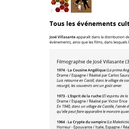
Tous les événements cult
José Villasante
apparaît dans la distribution d
événements, ainsi que les films, dans lesquels 
Filmographie de José Villasante (3
1974
-
La Cousine Angélique
(
La prima Ang
Drame / Espagne / Réalisé par Carlos Saur
Luis retourne en Castill, dans le village de 
resurgit, les souvenirs ont un goût amer.
1973
-
L'Esprit de la ruche
(
El espiritu de l
Drame / Espagne / Réalisé par Victor Erice
En 1940, dans un village de Castille, l'ainée
qu'elle peut faire apparaître le monstre quand
1964
-
La Crypte du vampire
(
La Maledicti
Horreur - Epouvante / Italie, Espagne / Ré