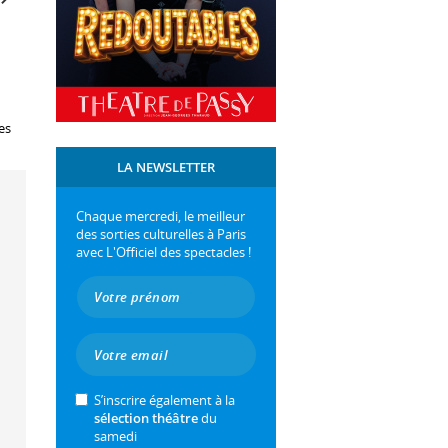
es
LA NEWSLETTER
Chaque mercredi, le meilleur
des sorties culturelles à Paris
avec L'Officiel des spectacles !
S’inscrire également à la
sélection théâtre
du
samedi