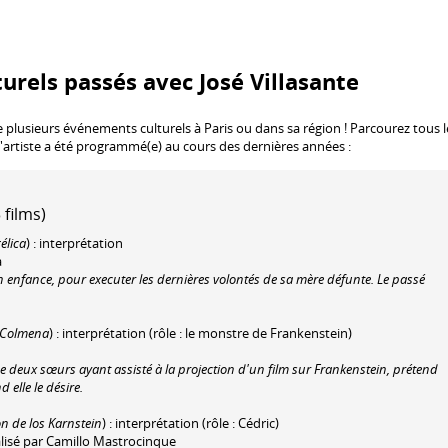
urels passés avec José Villasante
e plusieurs événements culturels à Paris ou dans sa région ! Parcourez tous l
l'artiste a été programmé(e) au cours des dernières années :
 films)
élica
) : interprétation
a
son enfance, pour executer les dernières volontés de sa mère défunte. Le passé
a Colmena
) : interprétation (rôle : le monstre de Frankenstein)
 de deux sœurs ayant assisté à la projection d'un film sur Frankenstein, prétend
 elle le désire.
on de los Karnstein
) : interprétation (rôle : Cédric)
alisé par Camillo Mastrocinque