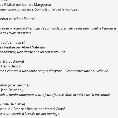
 / Réalisé par Jean de Marguenat
mme tombe amoureuse. Son tuteur refuse le mariage...
prétation (rôle : Plantel)
ur y recueillir l'héritage de son oncle. Très vite il sent une hostilité l'entourer
ée de l'avoir assassiné
e : Loïc Limousin)
 Réalisé par Albert Valentin
e-Martine, une Parisienne au passé trouble.
on (rôle : Brown)
r Henri Decoin
 s'empare d'une valise rempie d'argent... Il commence une nouvelle vie.
ation (rôle : Jérôme)
r Jean Delannoy
midi. Il tombe amoureux d'une jeune femme. Mais la police ne l'a pas oublié
(rôle : le diable)
astique / France / Réalisé par Marcel Carné
ser un couple à la veille de son mariage.