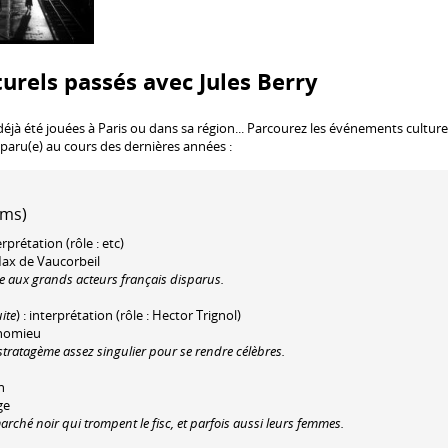
urels passés avec Jules Berry
éjà été jouées à Paris ou dans sa région... Parcourez les événements culture
 apparu(e) au cours des dernières années :
lms)
erprétation (rôle : etc)
 Max de Vaucorbeil
 aux grands acteurs français disparus.
ite
) : interprétation (rôle : Hector Trignol)
thomieu
atagème assez singulier pour se rendre célèbres.
n
ge
rché noir qui trompent le fisc, et parfois aussi leurs femmes.