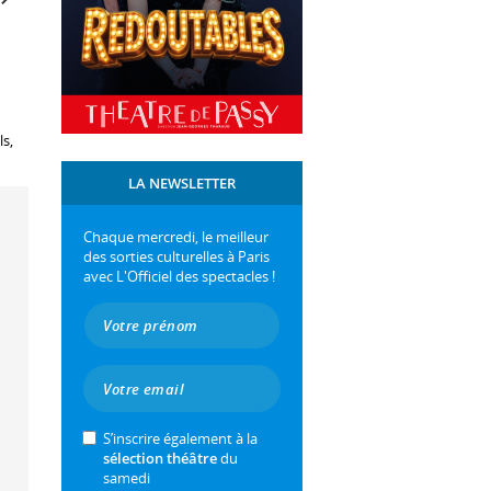
ls,
LA NEWSLETTER
Chaque mercredi, le meilleur
des sorties culturelles à Paris
avec L'Officiel des spectacles !
S’inscrire également à la
sélection théâtre
du
samedi