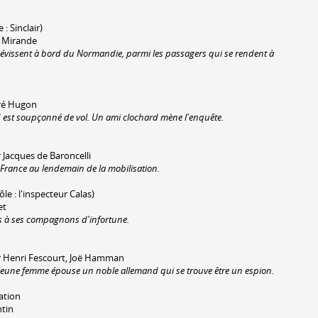
 : Sinclair)
es Mirande
 sévissent à bord du Normandie, parmi les passagers qui se rendent à
ndré Hugon
 est soupçonné de vol. Un ami clochard mène l'enquête.
n
 Jacques de Baroncelli
France au lendemain de la mobilisation.
ôle : l'inspecteur Calas)
et
es à ses compagnons d'infortune.
r Henri Fescourt, Joë Hamman
eune femme épouse un noble allemand qui se trouve être un espion.
ation
ntin