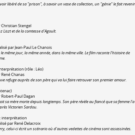
ir libéré de sa "prison", à savoir un vase de collection, un "génie" le fait revenir
 Christian Stengel
 Liszt et de la comtesse d'Agoult.
lisé par Jean-Paul Le Chanois
e même jour, la même année, dans la même ville. Le film raconte l'histoire de
mme.
interprétation (rôle : Léo)
r René Chanas
ve refuge auprès de son père qui va lui faire retrouver son premier amour.
ntenac)
r Robert-Paul Dagan
roit sa mère morte depuis longtemps. Son père révèle au fiancé que sa femme l'a
après Victorien Sardou.
: interprétation
lisé par René Delacroix
rry, celui-ci écrit un scénario où d'autres vedettes de cinéma sont assassinées.