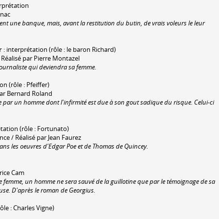
erprétation
gnac
t une banque, mais, avant la restitution du butin, de vrais voleurs le leur
r
: interprétation (rôle : le baron Richard)
 Réalisé par Pierre Montazel
ournaliste qui deviendra sa femme.
on (rôle : Pfeiffer)
par Bernard Roland
 par un homme dont l'infirmité est due à son gout sadique du risque. Celui-ci
étation (rôle : Fortunato)
ce / Réalisé par Jean Faurez
ans les oeuvres d'Edgar Poe et de Thomas de Quincey.
urice Cam
 femme, un homme ne sera sauvé de la guillotine que par le témoignage de sa
ouse. D'après le roman de Georgius.
rôle : Charles Vigne)