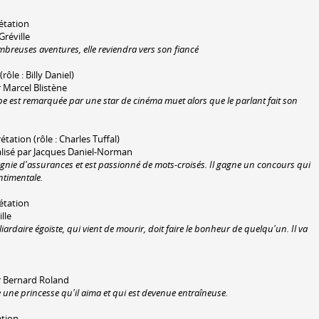
rétation
Gréville
mbreuses aventures, elle reviendra vers son fiancé
rôle : Billy Daniel)
 Marcel Blistène
 est remarquée par une star de cinéma muet alors que le parlant fait son
étation (rôle : Charles Tuffal)
alisé par Jacques Daniel-Norman
nie d'assurances et est passionné de mots-croisés. Il gagne un concours qui
ntimentale.
rétation
lle
iardaire égoïste, qui vient de mourir, doit faire le bonheur de quelqu'un. Il va
r Bernard Roland
ne princesse qu'il aima et qui est devenue entraîneuse.
ation