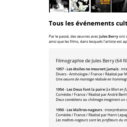
Tous les événements cult
Par le passé, des œuvres avec
Jules Berry
ont d
ainsi que les films, dans lesquels l'artiste est
Filmographie de Jules Berry (64 fi
1957
-
Les étoiles ne meurent jamais
: int
Divers - Anthologie / France / Réalisé par
Une oeuvre de montage réalisée en hommage
1954
-
Les Deux font la paire
(
Le Mort en fu
Comédie / France / Réalisé par André Ber
Deux comédiens au chômage imaginent un str
1950
-
Les Maîtres-nageurs
: interprétatio
Comédie / France / Réalisé par Henri Lepa
Les maîtres-nageurs sont les profiteurs du ma