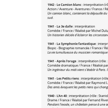
1942
-
Le Camion blanc
: interprétation (r
Action / Aventure - Aventures / France / R
Un camion blanc, contenant la dépouille du r
sud.
1941
-
La 3e dalle
: interprétation
Comédie / France / Réalisé par Michel Dul
Un historien décide d'éclaircir les circonstan
1941
-
La Symphonie fantastique
: interpr
Biopic - Biographie romancée / France / Ré
La vie tumultueuse du musicien romantique 
1941
-
Après l'orage
: interprétation (rôle 
Comédie dramatique / France / Réalisé par
Un ingénieur du midi vient s'établir à Paris.
1941
-
Les Petits riens
: interprétation (rôle
Comédie / France / Réalisé par Raymond L
Des amis évoquent les petits riens qui changè
1940
-
L'An 40
: interprétation (rôle : Stanis
Drame / France / Réalisé par Fernand Rive
Pendant l'exode, un châtelain pense à une aut