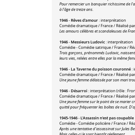
Pour remercier un banquier richissime de l'avo
à l'âge de treize ans.
1946
-
Rêves d'amour
: interprétation
Comédie dramatique / France / Réalisé par
Les amours célèbres et scandaleuses de Franz
1946
-
Messieurs Ludovic
: interprétation
Comédie - Comédie satirique / France / Réa
Trois garçons, prénommés Ludovic, naissent l
leurs vies, reliées entre elles par la même fe
1946
-
La Taverne du poisson couronné
: 
Comédie dramatique / France / Réalisé pa
Une jeune femme délaissée par son mari trou
1946
-
Désarroi
: interprétation (rôle : Fro
Comédie dramatique / France / Réalisé pa
Une jeune femme sur le point de se marier c
quitté pour fréquenter les boîtes de nuit. D'
1945-1946
-
L'Assassin n'est pas coupable
Comédie - Comédie policière / France / Réa
Après une tentative d'assassinat sur Jules Be
Mais celles-ci le sont bientôt réellement.