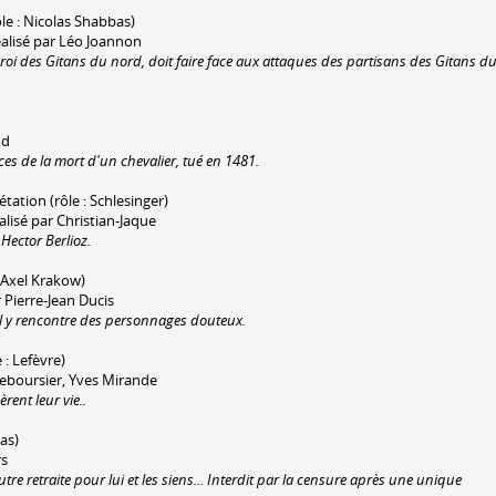
ôle : Nicolas Shabbas)
éalisé par Léo Joannon
oi des Gitans du nord, doit faire face aux attaques des partisans des Gitans d
ud
ces de la mort d'un chevalier, tué en 1481.
étation (rôle : Schlesinger)
alisé par Christian-Jaque
Hector Berlioz.
: Axel Krakow)
 Pierre-Jean Ducis
 Il y rencontre des personnages douteux.
 : Lefèvre)
eboursier, Yves Mirande
rent leur vie..
las)
rs
re retraite pour lui et les siens... Interdit par la censure après une unique