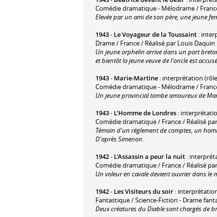
Comédie dramatique - Mélodrame / France
Elevée par un ami de son père, une jeune fe
1943
-
Le Voyageur de la Toussaint
: inter
Drame / France / Réalisé par Louis Daquin
Un jeune orphelin arrive dans un port breton po
et bientôt la jeune veuve de l'oncle est accus
1943
-
Marie-Martine
: interprétation (rôl
Comédie dramatique - Mélodrame / France /
Un jeune provincial tombe amoureux de Mari
1943
-
L'Homme de Londres
: interprétati
Comédie dramatique / France / Réalisé pa
Témoin d'un réglement de comptes, un homme
D'après Simenon.
1942
-
L'Assassin a peur la nuit
: interprét
Comédie dramatique / France / Réalisé pa
Un voleur en cavale devient ouvrier dans le 
1942
-
Les Visiteurs du soir
: interprétation 
Fantastique / Science-Fiction - Drame fant
Deux créatures du Diable sont chargés de bri