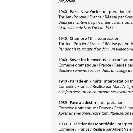
projection..
1940
-
Paris-New York
: interprétation (rôle
Thriller - Policier / France / Réalisé par Yv
Deux flics tentent de pincer des voleurs qui
l'Exposition de New York de 1939.
1940
-
Chambre 13
: interprétation
Thriller - Policier / France / Réalisé par A
Pendant le tournage d'un film, un vagabond
1940
-
Soyez les bienvenus
: interprétatio
Comédie dramatique / France / Réalisé par
Bouleversements sociaux dans un village de 
1940
-
Parade en 7 nuits
: interprétation (r
Comédie / France / Réalisé par Marc Allégr
A la fourrière, un chien raconte ses aventur
1939
-
Face au destin
: interprétation
Comédie dramatique / France / Réalisé pa
Après une vie amoureuse tumultueuse, une j
1939
-
L'Héritier des Montdésir
: interprét
Comédie / France / Réalisé par Albert Vale