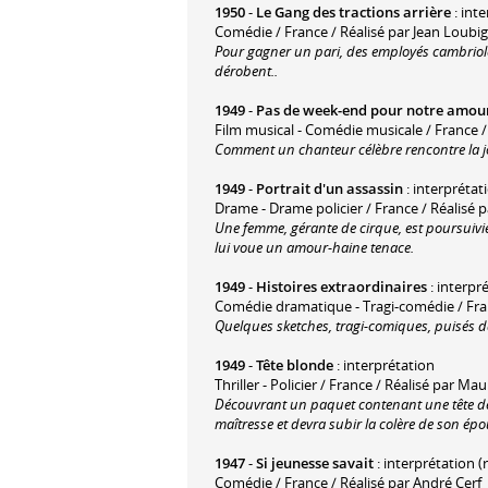
1950
-
Le Gang des tractions arrière
: int
Comédie / France / Réalisé par Jean Loubi
Pour gagner un pari, des employés cambriolen
dérobent..
1949
-
Pas de week-end pour notre amou
Film musical - Comédie musicale / France /
Comment un chanteur célèbre rencontre la j
1949
-
Portrait d'un assassin
: interprétati
Drame - Drame policier / France / Réalisé 
Une femme, gérante de cirque, est poursuivie
lui voue un amour-haine tenace.
1949
-
Histoires extraordinaires
: interpr
Comédie dramatique - Tragi-comédie / Fran
Quelques sketches, tragi-comiques, puisés d
1949
-
Tête blonde
: interprétation
Thriller - Policier / France / Réalisé par Ma
Découvrant un paquet contenant une tête de
maîtresse et devra subir la colère de son ép
1947
-
Si jeunesse savait
: interprétation (
Comédie / France / Réalisé par André Cerf