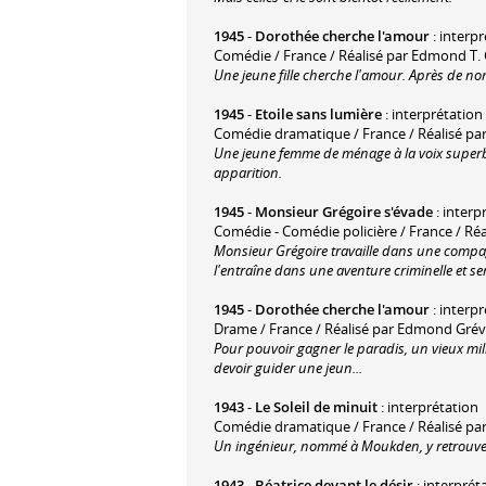
1945
-
Dorothée cherche l'amour
: interp
Comédie / France / Réalisé par Edmond T. 
Une jeune fille cherche l'amour. Après de no
1945
-
Etoile sans lumière
: interprétation (
Comédie dramatique / France / Réalisé par
Une jeune femme de ménage à la voix superbe
apparition.
1945
-
Monsieur Grégoire s'évade
: interpr
Comédie - Comédie policière / France / Ré
Monsieur Grégoire travaille dans une compag
l'entraîne dans une aventure criminelle et se
1945
-
Dorothée cherche l'amour
: interp
Drame / France / Réalisé par Edmond Grévi
Pour pouvoir gagner le paradis, un vieux mill
devoir guider une jeun...
1943
-
Le Soleil de minuit
: interprétation
Comédie dramatique / France / Réalisé pa
Un ingénieur, nommé à Moukden, y retrouve u
1943
-
Béatrice devant le désir
: interprét