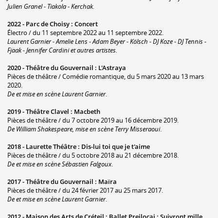
Julien Granel - Tiakola - Kerchak.
2022 -
Parc de Choisy
:
Concert
Électro / du 11 septembre 2022 au 11 septembre 2022.
Laurent Garnier - Amelie Lens - Adam Beyer - Kölsch - DJ Koze - DJ Tennis -
Fjaak - Jennifer Cardini et autres artistes.
2020 -
Théâtre du Gouvernail
:
L'Astraya
Pièces de théâtre / Comédie romantique, du 5 mars 2020 au 13 mars
2020.
De et mise en scène Laurent Garnier
.
2019 -
Théâtre Clavel
:
Macbeth
Pièces de théâtre / du 7 octobre 2019 au 16 décembre 2019.
De William Shakespeare, mise en scène Terry Misseraoui
.
2018 -
Laurette Théâtre
:
Dis-lui toi que je t'aime
Pièces de théâtre / du 5 octobre 2018 au 21 décembre 2018.
De et mise en scène Sébastien Falgoux
.
2017 -
Théâtre du Gouvernail
:
Maïra
Pièces de théâtre / du 24 février 2017 au 25 mars 2017.
De et mise en scène Laurent Garnier
.
2012 -
Maison des Arts de Créteil
:
Ballet Prejlocaj : Suivront mille