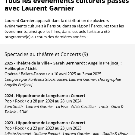
Tous les événements culturels passés
avec Laurent Garnier
Laurent Garnier
apparaît dans la distribution de plusieurs
événements culturels à Paris ou dans sa région ! Parcourez tous les
événements, ainsi que les films, dans lesquels l'artiste a été
programmé(e) au cours des dernières années :
Spectacles au théâtre et Concerts (9)
2025 -
Théâtre de la Ville – Sarah Bernhardt
:
Angelin Preljocaj :
Helikopter / Licht
Opéras / Ballets-Danse / du 10 avril 2025 au 3 mai 2025.
Composé par Karlheinz Stockhausen, Laurent Garnier, chorégraphie
Angelin Preljocaj
.
2024 -
Hippodrome de Longchamp
:
Concert
Pop / Rock / du 28 juin 2024 au 28 juin 2024.
Sam Smith - Laurent Garnier - La Fève - Adèle Castillon - Trinix - Gazo &
Tiakola - SDM...
2023 -
Hippodrome de Longchamp
:
Concert
Pop / Rock / du 23 juin 2023 au 23 juin 2023.
Juliette Armanet - Sofiane Pamart - Laurent Garnier - Jain - Djadja & Dinaz -