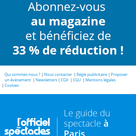
Qui sommes-nous ?
Nous contacter
Régie publicitaire
Proposer
un événement
Newsletters
CGV
CGU
Mentions légales
Cookies
Le guide du
spectacle
à
Paris